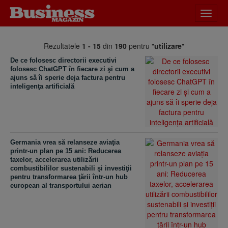
Desch
meniu
Rezultatele
1 - 15
din
190
pentru "
utilizare
"
De ce folosesc directorii executivi
folosesc ChatGPT în fiecare zi şi cum a
ajuns să îi sperie deja factura pentru
inteligenţa artificială
Germania vrea să relanseze aviaţia
printr-un plan pe 15 ani: Reducerea
taxelor, accelerarea utilizării
combustibililor sustenabili şi investiţii
pentru transformarea ţării într-un hub
european al transportului aerian