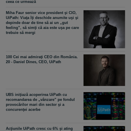
ceea ce urmează
Miha Faur senior vice president şi CIO,
UiPath: Viaţa îţi deschide anumite uşi şi
depinde doar de tine să ai un „gut
feeling”, să simţi că aia este uşa pe care
trebuie să mergi
100 Cei mai admiraţi CEO din România.
20 - Daniel Dines, CEO, UiPath
UBS iniţiază acoperirea UiPath cu
recomandarea de „vânzare” pe fondul
provocărilor mari din sector şi a
concurenţei acerbe
Acţiunile UiPath cresc cu 6% şi ating