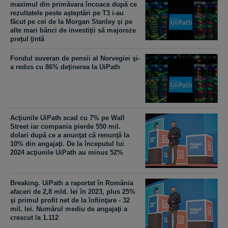
maximul din primăvara încoace după ce
rezultatele peste aşteptări pe T3 i-au
făcut pe cei de la Morgan Stanley şi pe
alte mari bănci de investiţii să majoreze
preţul ţintă
Fondul suveran de pensii al Norvegiei şi-
a redus cu 86% deţinerea la UiPath
Acţiunile UiPath scad cu 7% pe Wall
Street iar compania pierde 550 mil.
dolari după ce a anunţat că renunţă la
10% din angajaţi. De la începutul lui
2024 acţiunile UiPath au minus 52%
Breaking. UiPath a raportat în România
afaceri de 2,8 mld. lei în 2023, plus 25%
şi primul profit net de la înfiinţare - 32
mil. lei. Numărul mediu de angajaţi a
crescut la 1.112