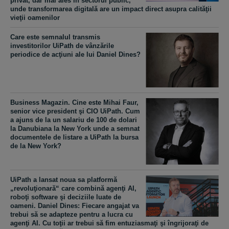
privat, dar mai ales în sectorul public,
unde transformarea digitală are un impact direct asupra calităţii
vieţii oamenilor
Care este semnalul transmis
investitorilor UiPath de vânzările
periodice de acţiuni ale lui Daniel Dines?
Business Magazin. Cine este Mihai Faur,
senior vice president şi CIO UiPath. Cum
a ajuns de la un salariu de 100 de dolari
la Danubiana la New York unde a semnat
documentele de listare a UiPath la bursa
de la New York?
UiPath a lansat noua sa platformă
„revoluţionară“ care combină agenţi AI,
roboţi software şi deciziile luate de
oameni. Daniel Dines: Fiecare angajat va
trebui să se adapteze pentru a lucra cu
agenţi AI. Cu toţii ar trebui să fim entuziasmaţi şi îngrijoraţi de