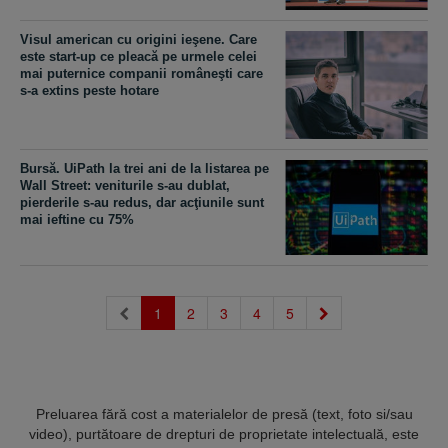
Visul american cu origini ieşene. Care
este start-up ce pleacă pe urmele celei
mai puternice companii româneşti care
s-a extins peste hotare
Bursă. UiPath la trei ani de la listarea pe
Wall Street: veniturile s-au dublat,
pierderile s-au redus, dar acţiunile sunt
mai ieftine cu 75%
(current)
1
2
3
4
5
Preluarea fără cost a materialelor de presă (text, foto si/sau
video), purtătoare de drepturi de proprietate intelectuală, este