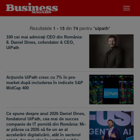
Desch
meniu
Rezultatele
1 - 15
din
74
pentru "
uipath
"
100 cei mai admiraţi CEO din România:
8. Daniel Dines, cofondator & CEO,
UiPath
Acţiunile UiPath cresc cu 7% în pre-
market după includerea în indicele S&P
MidCap 400
Ce spune despre anul 2026 Daniel Dines,
fondatorul UiPath, cea mai de succes
companie de IT pornită din România: Mi-
ar plăcea ca 2026 să fie un an al
accelerării digitalizării, atât în sectorul