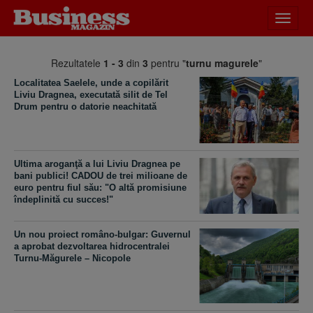
Desch
meniu
Rezultatele
1 - 3
din
3
pentru "
turnu magurele
"
Localitatea Saelele, unde a copilărit
Liviu Dragnea, executată silit de Tel
Drum pentru o datorie neachitată
Ultima aroganţă a lui Liviu Dragnea pe
bani publici! CADOU de trei milioane de
euro pentru fiul său: "O altă promisiune
îndeplinită cu succes!"
Un nou proiect româno-bulgar: Guvernul
a aprobat dezvoltarea hidrocentralei
Turnu-Măgurele – Nicopole