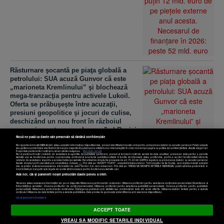
Răsturnare şocantă pe piaţa globală a
petrolului: SUA acuză Gunvor că este
„marioneta Kremlinului” şi blochează
mega-tranzacţia pentru activele Lukoil.
Oferta se prăbuşeşte între acuzaţii,
presiuni geopolitice şi jocuri de culise,
deschizând un nou front în războiul
economic pentru „aurul negru” al Rusiei
Nouă ne pasă ca datele tale personale să rămână confidențiale
Noi și partenerii noștri
589
stocăm și/sau accesăm informații pe dispozitivul dvs., precum identificatorii cookie unici pentru prelucrarea datelor cu caracter personal. Puteți accepta
sau gestiona preferințele dvs. făcând clic mai jos, respectiv vă puteți opune utilizării unui interes legitim în orice moment pe pagina cu politica de confidențialitate. Aceste alegeri vor
fi raportate partenerilor noștri și nu vă vor afecta navigarea.
Mai multe detalii
Noi si partenerii nostri (retelele de socializare si agentiile de publicitate partenere, precum si furnizorii nostri de servicii de date analitice) prelucram date pentru a permite
website-ului sa functioneze, pentru a personaliza continutul si anunturile publicitare afisate in functie de interesele si/sau profilul dvs., pentru a va oferi functionalitati aferente
retelelor de socializare si pentru a analiza traficul pe website. Beneficiati de drepturile prevazute de art. 15-22 din GDPR in legatura cu prelucrarea datelor cu caracter personal.
Aceste drepturi pot fi exercitate prin modalitatea indicata
aici
. Prin click pe “ACCEPT TOATE”, acceptati folosirea tuturor Tehnologiilor de tip Cookie, care implica inclusiv acceptul
dvs. cu privire la stocarea/accesarea informatiilor de catre Vendor-ii cu care colaboram. Prin click pe “VREAU SA MODIFIC SETARILE INDIVIDUAL” puteti schimba preferintele in
mod individual, mai putin cele legate de cookie strict necesare pentru functionarea website-ului.
Atât noi, cât și partenerii noștri prelucrăm datele pentru a oferi:
Stocarea și/sau accesarea informațiilor de pe un dispozitiv. Măsurarea performanței reclamelor. Utilizarea profilurilor pentru selectarea conținutului personalizat. Dezvoltarea și
îmbunătățirea serviciilor. Crearea profilurilor de conținut personalizat. Utilizarea profilurilor pentru selectarea publicității personalizate. Crearea profilurilor pentru publicitate
personalizată. Măsurarea performanței conținutului. Înțelegerea publicului prin statistici sau combinații de date din surse diferite. Utilizarea datelor limitate pentru a selecta
Setări cookies
conținutul. Utilizarea de date limitate pentru a selecta publicitatea. Date precise de geolocație și identificarea prin scanarea dispozitivului.
Listă parteneri (furnizori)
ACCEPT TOATE
VREAU SA MODIFIC SETARILE INDIVIDUAL