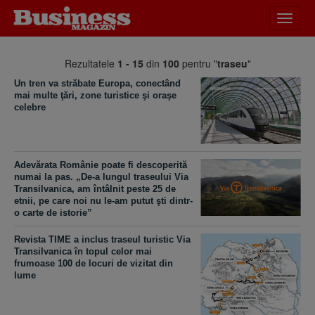
Desch
meniu
Rezultatele
1 - 15
din
100
pentru "
traseu
"
Un tren va străbate Europa, conectând
mai multe ţări, zone turistice şi oraşe
celebre
Adevărata Românie poate fi descoperită
numai la pas. „De-a lungul traseului Via
Transilvanica, am întâlnit peste 25 de
etnii, pe care noi nu le-am putut şti dintr-
o carte de istorie”
Revista TIME a inclus traseul turistic Via
Transilvanica în topul celor mai
frumoase 100 de locuri de vizitat din
lume