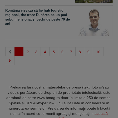
România visează să fie hub logistic
regional, dar trece Dunărea pe un pod
subdimensionat şi vechi de peste 70 de
ani
(current)
1
2
3
4
5
6
7
8
9
10
Preluarea fără cost a materialelor de presă (text, foto si/sau
video), purtătoare de drepturi de proprietate intelectuală, este
aprobată de către www.bmag.ro doar în limita a 250 de semne.
Spaţiile şi URL-ul/hyperlink-ul nu sunt luate în considerare în
numerotarea semnelor. Preluarea de informaţii poate fi făcută
numai în acord cu termenii agreaţi şi menţionaţi in
această