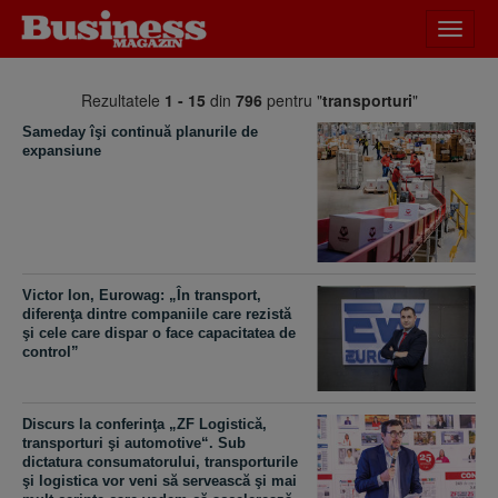
Desch
meniu
Rezultatele
1 - 15
din
796
pentru "
transporturi
"
Sameday îşi continuă planurile de
expansiune
Victor Ion, Eurowag: „În transport,
diferenţa dintre companiile care rezistă
şi cele care dispar o face capacitatea de
control”
Discurs la conferinţa „ZF Logistică,
transporturi şi automotive“. Sub
dictatura consumatorului, transporturile
şi logistica vor veni să servească şi mai