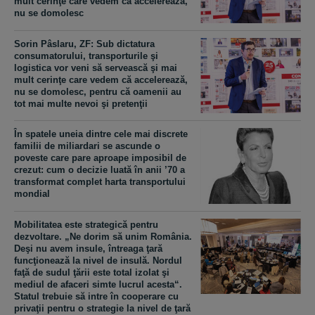
mult cerinţe care vedem că accelerează,
nu se domolesc
Sorin Pâslaru, ZF: Sub dictatura
consumatorului, transporturile şi
logistica vor veni să servească şi mai
mult cerinţe care vedem că accelerează,
nu se domolesc, pentru că oamenii au
tot mai multe nevoi şi pretenţii
În spatele uneia dintre cele mai discrete
familii de miliardari se ascunde o
poveste care pare aproape imposibil de
crezut: cum o decizie luată în anii ’70 a
transformat complet harta transportului
mondial
Mobilitatea este strategică pentru
dezvoltare. „Ne dorim să unim România.
Deşi nu avem insule, întreaga ţară
funcţionează la nivel de insulă. Nordul
faţă de sudul ţării este total izolat şi
mediul de afaceri simte lucrul acesta“.
Statul trebuie să intre în cooperare cu
privaţii pentru o strategie la nivel de ţară