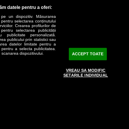
răm datele pentru a oferi:
 pe un dispozitiv. Măsurarea
r pentru selectarea conținutului
iciilor. Crearea profilurilor de
 pentru selectarea publicității
LIFESTYLE
SPECIAL
OPINII
u publicitate personalizată.
a publicului prin statistici sau
area datelor limitate pentru a
Revista Business Magazin
e pentru a selecta publicitatea.
 scanarea dispozitivului.
ACCEPT TOATE
Abonează-te şi primeşte revista acasă
saptămânal
VREAU SA MODIFIC
Discount:
15%
SETARILE INDIVIDUAL
Arhivă revistă
ABONARE
e către www.bmag.ro doar în limita a 250 de semne. Spaţiile şi URL-
 cu termenii agreaţi şi menţionaţi in
această pagină
.