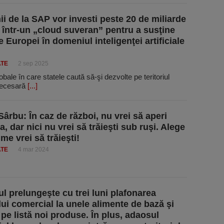
i de la SAP vor investi peste 20 de miliarde
 într-un „cloud suveran” pentru a susţine
e Europei în domeniul inteligenţei artificiale
ATE
2 sep 2025
obale în care statele caută să-şi dezvolte pe teritoriul
 necesară
[...]
Sârbu: În caz de război, nu vrei să aperi
 dar nici nu vrei să trăieşti sub ruşi. Alege
me vrei să trăieşti!
ATE
4 mar 2024
l prelungeşte cu trei luni plafonarea
ui comercial la unele alimente de bază şi
pe listă noi produse. În plus, adaosul