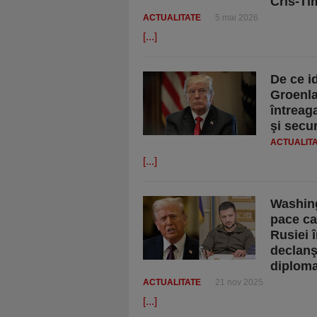
Cris-Ti
ACTUALITATE
5 mai 2026
[...]
De ce i
Groenla
întreag
şi secur
ACTUALIT
[...]
Washing
pace car
Rusiei 
declanş
diploma
ACTUALITATE
21 nov 2025
[...]