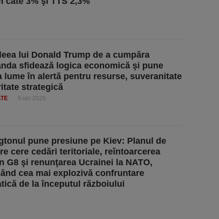
m câte 3% şi TTS 2,3%
deea lui Donald Trump de a cumpăra
nda sfidează logica economică şi pune
a lume în alertă pentru resurse, suveranitate
itate strategică
ATE
9 ian 2026
tonul pune presiune pe Kiev: Planul de
e cere cedări teritoriale, reîntoarcerea
în G8 şi renunţarea Ucrainei la NATO,
ând cea mai explozivă confruntare
tică de la începutul războiului