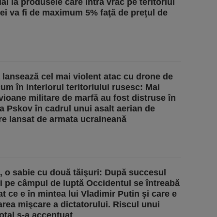
l la produsele care intră vrac pe teritoriul
i va fi de maximum 5% faţă de preţul de
 lansează cel mai violent atac cu drone de
m în interiorul teritoriului rusesc: Mai
vioane militare de marfă au fost distruse în
a Pskov în cadrul unui asalt aerian de
e lansat de armata ucraineană
a, o sabie cu două tăişuri: După succesul
i pe câmpul de luptă Occidentul se întreabă
at ce e în mintea lui Vladimir Putin şi care e
rea mişcare a dictatorului. Riscul unui
total s-a accentuat