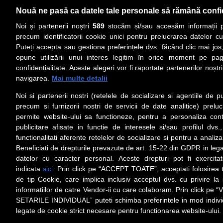
Nouă ne pasă ca datele tale personale să rămână confi
Noi și partenerii noștri
589
stocăm și/sau accesăm informații pe
precum identificatorii cookie unici pentru prelucrarea datelor c
Puteți accepta sau gestiona preferințele dvs. făcând clic mai jos,
PRIMA PAGINĂ
ACTUALITATE
CO
opune utilizării unui interes legitim în orice moment pe pag
confidențialitate. Aceste alegeri vor fi raportate partenerilor noștr
navigarea.
Mai multe detalii
Social
Link-
Noi si partenerii nostri (retelele de socializare si agentiile de p
Z
iarul 
Urmareste-ne pe Facebook
precum si furnizorii nostri de servicii de date analitice) prel
Despre
permite website-ului sa functioneze, pentru a personaliza conti
Contac
publicitare afisate in functie de interesele si/sau profilul dvs
Contac
functionalitati aferente retelelor de socializare si pentru a analiza
Beneficiati de drepturile prevazute de art. 15-22 din GDPR in leg
Contact
datelor cu caracter personal. Aceste drepturi pot fi exercita
Abonam
indicata
. Prin click pe “ACCEPT TOATE”, acceptati folosirea t
aici
Redact
de tip Cookie, care implica inclusiv acceptul dvs. cu privire l
informatiilor de catre Vendor-ii cu care colaboram. Prin click 
Setări cookies
SETARILE INDIVIDUAL” puteti schimba preferintele in mod individ
Preluarea fără cost a materialelor de presă (text, foto si/sau vid
ul/hyperlink-ul nu sunt luate în considerare în nume
legate de cookie strict necesare pentru functionarea website-ului.