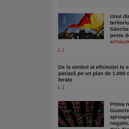
Unul din
teritori
Sánchez
peste d
ACTUALIT
[...]
De la simbol al eficienţei l
pariază pe un plan de 1.000 
ferate
[...]
Prima r
Guvernu
aproape
negativ