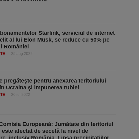
abonamentelor Starlink, serviciul de internet
telit al lui Elon Musk, se reduce cu 50% pe
iul României
ATE
25 aug 2022
e pregăteşte pentru anexarea teritoriului
în Ucraina şi impunerea rublei
ATE
20 iul 2022
Comisia Europeană: Jumătate din teritoriul
 este afectat de secetă la nivel de
re, inclusiv România. Lipsa precipitaţiilor