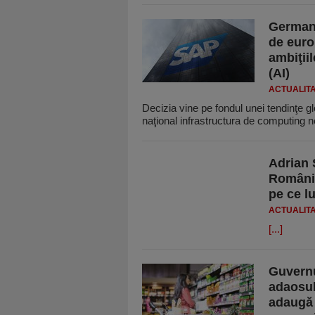
Germani
de euro
ambiţiil
(AI)
ACTUALIT
Decizia vine pe fondul unei tendinţe gl
naţional infrastructura de computing
Adrian 
România,
pe ce lu
ACTUALIT
[...]
Guvernu
adaosul
adaugă 