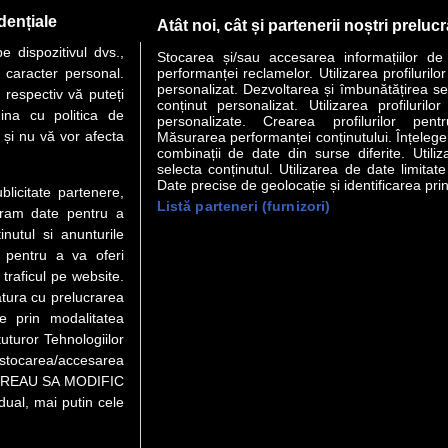
PAGINA URMĂTOARE »
dențiale
Atât noi, cât și partenerii noștri preluc
 dispozitivul dvs.,
Stocarea și/sau accesarea informațiilor de
u caracter personal.
performanței reclamelor. Utilizarea profilurilo
personalizat. Dezvoltarea și îmbunătățirea serv
 respectiv vă puteți
conținut personalizat. Utilizarea profilurilor
VER STORY
LIDERI
ANALIZE
HI-TECH
MEET THE CEO
ina cu politica de
personalizate. Crearea profilurilor pentr
i și nu vă vor afecta
Măsurarea performanței conținutului. Înțelegere
combinații de date din surse diferite. Utiliz
uri utile
Servicii
selecta conținutul. Utilizarea de date limitat
Date precise de geolocație și identificarea prin
ublicitate partenere,
Listă parteneri (furnizori)
Financiar
Politica de confidentialitate
Newsletter
ucram date pentru a
 Noi
Termeni si conditii
RSS
nutul si anunturile
t Redactie
About cookies
., pentru a va oferi
t Marketing
 traficul pe website.
atura cu prelucrarea
 Vanzari
te prin modalitatea
ente print
uturor Tehnologiilor
orii BM
a stocarea/accesarea
pe “VREAU SA MODIFIC
ual, mai putin cele
eo), purtătoare de drepturi de proprietate intelectuală, este aprobată d
rotarea semnelor. Preluarea de informaţii poate fi făcută numai în acord