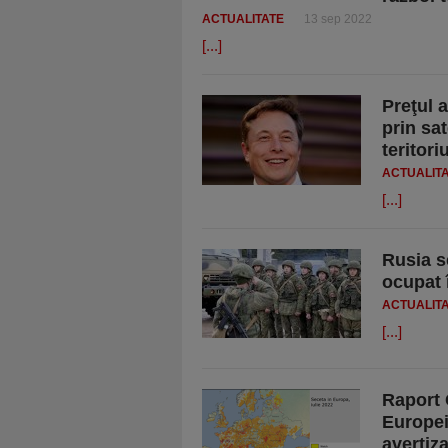
ACTUALITATE
13 sep 2022
[...]
Preţul 
prin sa
teritor
ACTUALIT
[...]
Rusia s
ocupat 
ACTUALIT
[...]
Raport 
Europei
avertiza