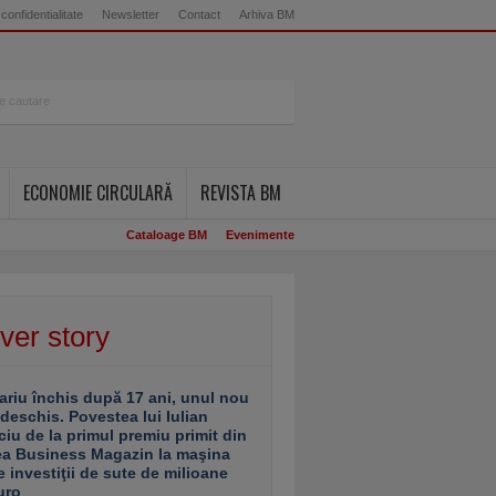
 confidentialitate
Newsletter
Contact
Arhiva BM
ECONOMIE CIRCULARĂ
REVISTA BM
Cataloage BM
Evenimente
ver story
ariu închis după 17 ani, unul nou
 deschis. Povestea lui Iulian
ciu de la primul premiu primit din
ea Business Magazin la maşina
e investiţii de sute de milioane
uro