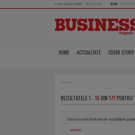
Curs valutar BNR
- 08.08.2026
EUR
- 5.2473 
HOME
ACTUALITATE
COVER STORY
Home
REZULTATELE
1 - 15
DIN
171
PENTRU 
Daca nu esti multumit de rezultatele gasi