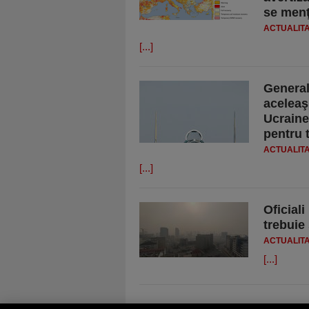
se menţ
ACTUALIT
[...]
General
aceleaş
Ucraine
pentru 
ACTUALIT
[...]
Oficiali
trebuie
ACTUALIT
[...]