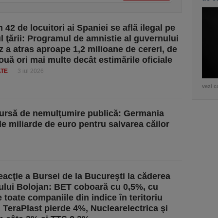
 42 de locuitori ai Spaniei se află ilegal pe
ul ţării: Programul de amnistie al guvernului
 a atras aproape 1,2 milioane de cereri, de
ouă ori mai multe decât estimările oficiale
ATE
3 iul 2026
vezi c
a sursă de nemulţumire publică: Germania
de miliarde de euro pentru salvarea căilor
eacţie a Bursei de la Bucureşti la căderea
lui Bolojan: BET coboară cu 0,5%, cu
 toate companiile din indice în teritoriu
. TeraPlast pierde 4%, Nuclearelectrica şi