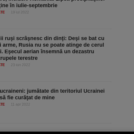
ine în iulie-septembrie
ATE
19 iul 2022
ii ruşi scrâşnesc din dinţi: Deşi se bat cu
i arme, Rusia nu se poate atinge de cerul
i. Eşecul aerian însemnă un dezastru
trupele terestre
ATE
23 iun 2022
 ucraineni: jumătate din teritoriul Ucrainei
 să fie curăţat de mine
ATE
11 apr 2022