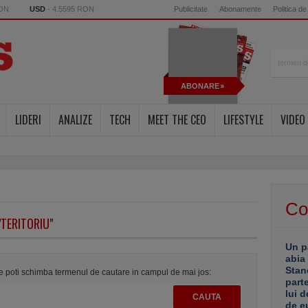
RON
USD
- 4.5595 RON
Publicitate
Abonamente
Politica de
ABONARE
LIDERI
ANALIZE
TECH
MEET THE CEO
LIFESTYLE
VIDEO
Co
"
TERITORIU
"
Un p
abia
Stan
te poti schimba termenul de cautare in campul de mai jos:
part
lui d
de e