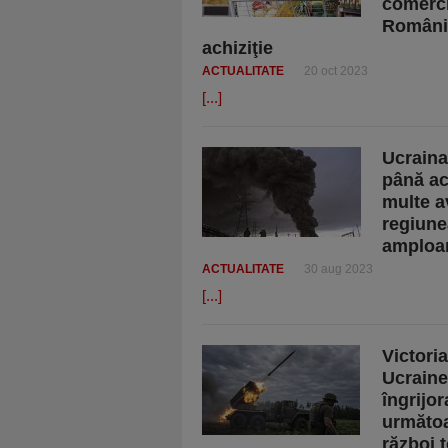
comercia
Românie
achiziţie
ACTUALITATE
20 oct 2023
[...]
Ucraina
până acu
multe a
regiune
amploar
ACTUALITATE
30 aug 2023
[...]
Victori
Ucraine
îngrijor
următoa
război 