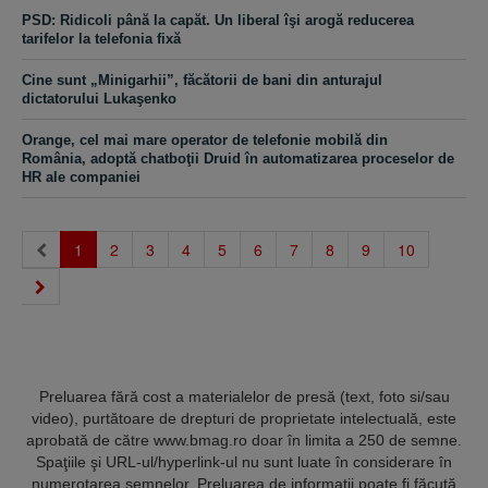
PSD: Ridicoli până la capăt. Un liberal îşi arogă reducerea
tarifelor la telefonia fixă
Cine sunt „Minigarhii”, făcătorii de bani din anturajul
dictatorului Lukaşenko
Orange, cel mai mare operator de telefonie mobilă din
România, adoptă chatboţii Druid în automatizarea proceselor de
HR ale companiei
(current)
1
2
3
4
5
6
7
8
9
10
Preluarea fără cost a materialelor de presă (text, foto si/sau
video), purtătoare de drepturi de proprietate intelectuală, este
aprobată de către www.bmag.ro doar în limita a 250 de semne.
Spaţiile şi URL-ul/hyperlink-ul nu sunt luate în considerare în
numerotarea semnelor. Preluarea de informaţii poate fi făcută