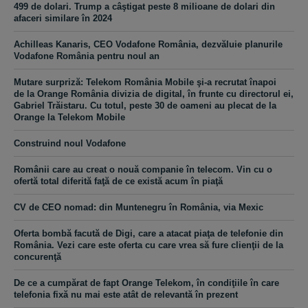
499 de dolari. Trump a câştigat peste 8 milioane de dolari din
afaceri similare în 2024
Achilleas Kanaris, CEO Vodafone România, dezvăluie planurile
Vodafone România pentru noul an
Mutare surpriză: Telekom România Mobile şi-a recrutat înapoi
de la Orange România divizia de digital, în frunte cu directorul ei,
Gabriel Trăistaru. Cu totul, peste 30 de oameni au plecat de la
Orange la Telekom Mobile
Construind noul Vodafone
Românii care au creat o nouă companie în telecom. Vin cu o
ofertă total diferită faţă de ce există acum în piaţă
CV de CEO nomad: din Muntenegru în România, via Mexic
Oferta bombă facută de Digi, care a atacat piaţa de telefonie din
România. Vezi care este oferta cu care vrea să fure clienţii de la
concurenţă
De ce a cumpărat de fapt Orange Telekom, în condiţiile în care
telefonia fixă nu mai este atât de relevantă în prezent