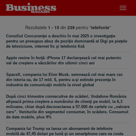
Desch
meniu
Rezultatele
1 - 15
din
239
pentru "
telefonie
"
Consiliul Concurenţei a deschis în mai 2025 o investigaţie
pentru un presupus abuz de poziţie dominantă al Digi pe pieţele
de televiziune, internet fix şi telefonie fixă
Apple revine în forţă: iPhone 17 declanşează cel mai puternic
val de creştere a vânzărilor din ultimii cinci ani
SpaceX, compania lui Elon Musk, semnează cel mai mare cec
din istoria sa, de 17 mld. $, pentru a-şi extinde prezenţa în
industria de comunicaţii mobile la nivel global
După cinci trimestre consecutive de scăderi, Vodafone România
afişează prima creştere a numărului de clienţi pe mobil, la 6,3
milioane, chiar după deconectarea a 57.000 de cartele cu „valoare
zero”. Veniturile din segmentul consumer, în scădere. Consumul
de date mobile, plus 9%
Compania lui Trump va lansa un abonament de telefonie
mobilă de 47,45 dolari pe lună şi un smartphone care va costa