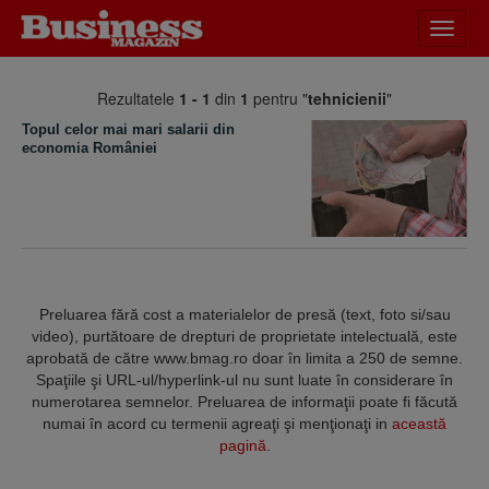
Desch
meniu
Rezultatele
1 - 1
din
1
pentru "
tehnicienii
"
Topul celor mai mari salarii din
economia României
Preluarea fără cost a materialelor de presă (text, foto si/sau
video), purtătoare de drepturi de proprietate intelectuală, este
aprobată de către www.bmag.ro doar în limita a 250 de semne.
Spaţiile şi URL-ul/hyperlink-ul nu sunt luate în considerare în
numerotarea semnelor. Preluarea de informaţii poate fi făcută
numai în acord cu termenii agreaţi şi menţionaţi in
această
pagină
.