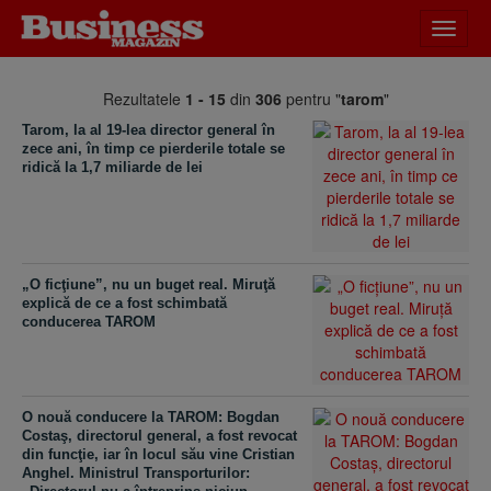
Desch
meniu
Rezultatele
1 - 15
din
306
pentru "
tarom
"
Tarom, la al 19-lea director general în
zece ani, în timp ce pierderile totale se
ridică la 1,7 miliarde de lei
„O ficţiune”, nu un buget real. Miruţă
explică de ce a fost schimbată
conducerea TAROM
O nouă conducere la TAROM: Bogdan
Costaş, directorul general, a fost revocat
din funcţie, iar în locul său vine Cristian
Anghel. Ministrul Transporturilor: