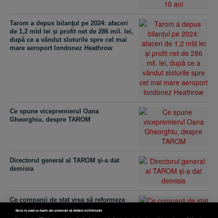
Tarom a depus bilanţul pe 2024: afaceri
de 1,2 mld lei şi profit net de 286 mil. lei,
după ce a vândut sloturile spre cel mai
mare aeroport londonez Heathrow
Ce spune vicepremierul Oana
Gheorghiu, despre TAROM
Directorul general al TAROM şi-a dat
demisia
Ce companii de stat vrea să reformeze
Bolojan? „Este vorba, din zona de
Nouă ne pasă ca datele tale personale să rămână confidențiale
transporturi, de exemplu, sau de