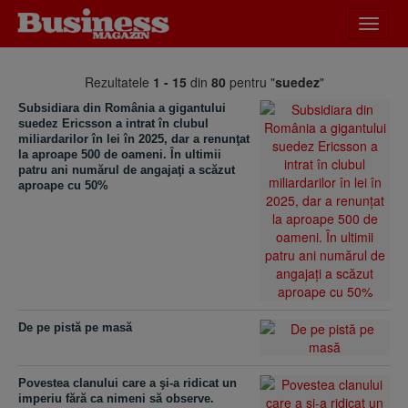
Desch
meniu
Rezultatele
1 - 15
din
80
pentru "
suedez
"
Subsidiara din România a gigantului
suedez Ericsson a intrat în clubul
miliardarilor în lei în 2025, dar a renunţat
la aproape 500 de oameni. În ultimii
patru ani numărul de angajaţi a scăzut
aproape cu 50%
De pe pistă pe masă
Povestea clanului care a şi-a ridicat un
imperiu fără ca nimeni să observe.