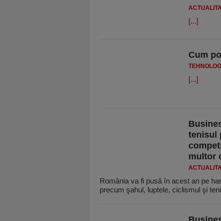
ACTUALIT
[...]
Cum poat
TEHNOLOG
[...]
Business
tenisul
competi
multor 
ACTUALIT
România va fi pusă în acest an pe harta
precum şahul, luptele, ciclismul şi ten
Busines