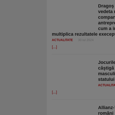
Dragoş 
vedeta 
compani
antrepre
cum a i
multiplica rezultatele execep
ACTUALITATE
30 iul 2024
[...]
Jocuril
câştigă
masculin
statului
ACTUALIT
[...]
Allianz-
români 