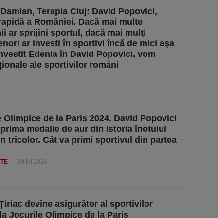
Damian, Terapia Cluj: David Popovici,
rapidă a României. Dacă mai multe
i ar sprijini sportul, dacă mai mulţi
nori ar investi în sportivi încă de mici aşa
nvestit Edenia în David Popovici, vom
ţionale ale sportivilor români
e Olimpice de la Paris 2024. David Popovici
 prima medalie de aur din istoria înotului
 tricolor. Cât va primi sportivul din partea
ATE
29 iul 2024
Ţiriac devine asigurător al sportivilor
la Jocurile Olimpice de la Paris