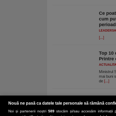
Ce poat
cum put
perioad
LEADERSH
[...]
Top 10 
Printre 
ACTUALIT
Ministrul 
mai buni s
de
[...]
Nouă ne pasă ca datele tale personale să rămână confi
Noi și partenerii noștri
589
stocăm și/sau accesăm informații pe