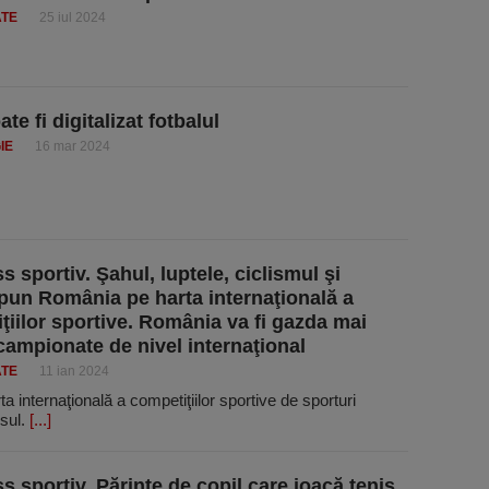
ATE
25 iul 2024
e fi digitalizat fotbalul
IE
16 mar 2024
 sportiv. Şahul, luptele, ciclismul şi
 pun România pe harta internaţională a
ţiilor sportive. România va fi gazda mai
campionate de nivel internaţional
ATE
11 ian 2024
 internaţională a competiţiilor sportive de sporturi
isul.
[...]
s sportiv. Părinte de copil care joacă tenis,