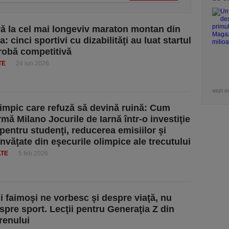
ă la cel mai longeviv maraton montan din
 cinci sportivi cu dizabilităţi au luat startul
probă competitivă
TE
24 iun 2026
vezi c
limpic care refuză să devină ruină: Cum
rmă Milano Jocurile de Iarnă într-o investiţie
pentru studenţi, reducerea emisiilor şi
 învăţate din eşecurile olimpice ale trecutului
ATE
5 feb 2026
ii faimoşi ne vorbesc şi despre viaţă, nu
spre sport. Lecţii pentru Generaţia Z din
erenului