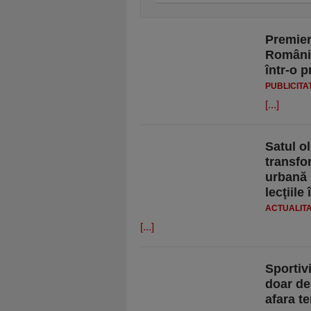
Premier
România:
într-o 
PUBLICITA
[...]
Satul o
transfo
urbană 
lecţiile
ACTUALIT
[...]
Sportiv
doar de
afara t