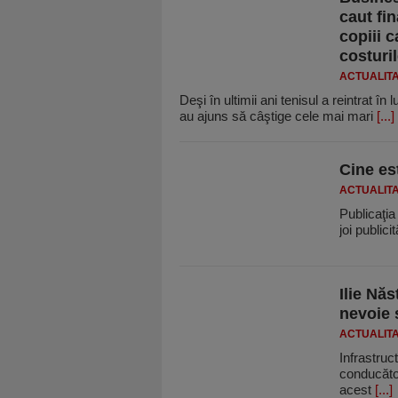
caut fi
copiii c
costuril
ACTUALIT
Deşi în ultimii ani tenisul a reintrat în
au ajuns să câştige cele mai mari
[...]
Cine es
ACTUALIT
Publicaţia
joi publici
Ilie Năs
nevoie 
ACTUALIT
Infrastruc
conducători
acest
[...]