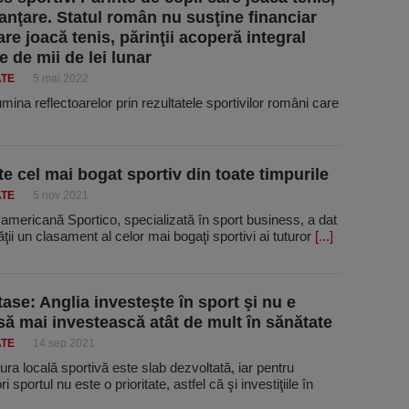
nanţare. Statul român nu susţine financiar
are joacă tenis, părinţii acoperă integral
e de mii de lei lunar
ATE
5 mai 2022
 lumina reflectoarelor prin rezultatele sportivilor români care
te cel mai bogat sportiv din toate timpurile
ATE
5 nov 2021
 americană Sportico, specializată în sport business, a dat
tăţii un clasament al celor mai bogaţi sportivi ai tuturor
[...]
tase: Anglia investeşte în sport şi nu e
să mai investească atât de mult în sănătate
ATE
14 sep 2021
tura locală sportivă este slab dezvoltată, iar pentru
 sportul nu este o prioritate, astfel că şi investiţiile în