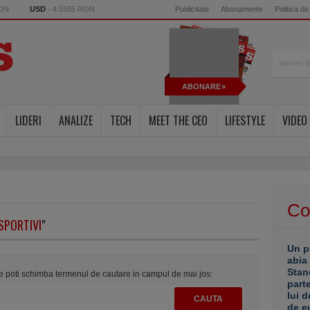
RON
USD
- 4.5595 RON
Publicitate
Abonamente
Politica de
ABONARE
LIDERI
ANALIZE
TECH
MEET THE CEO
LIFESTYLE
VIDEO
Co
SPORTIVI
"
Un p
abia
Stan
te poti schimba termenul de cautare in campul de mai jos:
part
lui d
de e