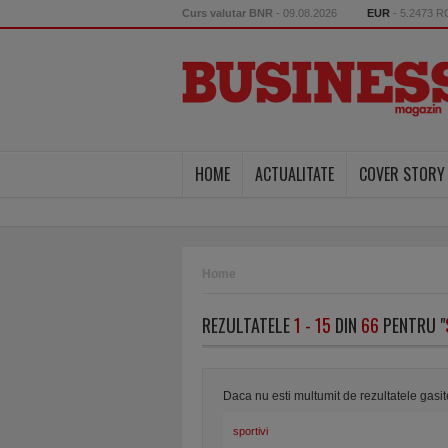
Curs valutar BNR
- 09.08.2026
EUR
- 5.2473 
HOME
ACTUALITATE
COVER STORY
Home
REZULTATELE
1 - 15
DIN
66
PENTRU "
Daca nu esti multumit de rezultatele gasi