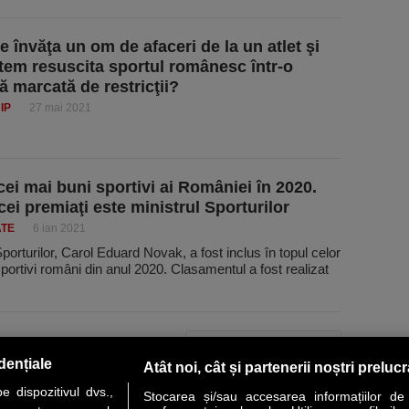
e învăţa un om de afaceri de la un atlet şi
em resuscita sportul românesc într-o
ă marcată de restricţii?
IP
27 mai 2021
cei mai buni sportivi ai României în 2020.
cei premiaţi este ministrul Sporturilor
ATE
6 ian 2021
Sporturilor, Carol Eduard Novak, a fost inclus în topul celor
portivi români din anul 2020. Clasamentul a fost realizat
PAGINA URMĂTOARE »
dențiale
Atât noi, cât și partenerii noștri preluc
 dispozitivul dvs.,
Stocarea și/sau accesarea informațiilor de