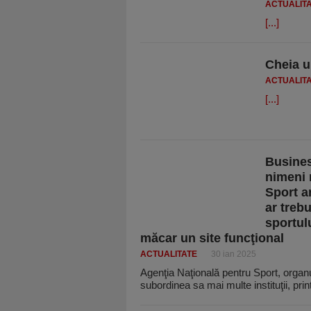
ACTUALIT
[...]
Cheia u
ACTUALIT
[...]
Busines
nimeni 
Sport a
ar treb
sportul
măcar un site funcţional
ACTUALITATE
30 ian 2025
Agenţia Naţională pentru Sport, organu
subordinea sa mai multe instituţii, pri