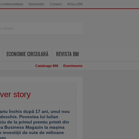
 confidentialitate
Newsletter
Contact
Arhiva BM
ECONOMIE CIRCULARĂ
REVISTA BM
Cataloage BM
Evenimente
ver story
ariu închis după 17 ani, unul nou
 deschis. Povestea lui Iulian
ciu de la primul premiu primit din
ea Business Magazin la maşina
e investiţii de sute de milioane
uro