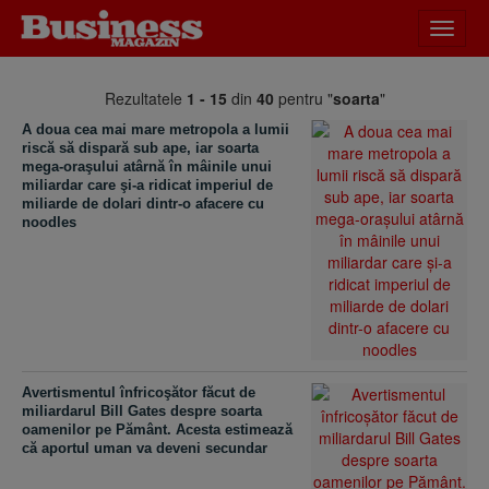
Desch
meniu
Rezultatele
1 - 15
din
40
pentru "
soarta
"
A doua cea mai mare metropola a lumii
riscă să dispară sub ape, iar soarta
mega-oraşului atârnă în mâinile unui
miliardar care şi-a ridicat imperiul de
miliarde de dolari dintr-o afacere cu
noodles
Avertismentul înfricoşător făcut de
miliardarul Bill Gates despre soarta
oamenilor pe Pământ. Acesta estimează
că aportul uman va deveni secundar