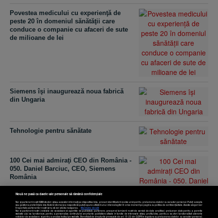
Povestea medicului cu experienţă de
peste 20 în domeniul sănătăţii care
conduce o companie cu afaceri de sute
de milioane de lei
Siemens îşi inaugurează noua fabrică
din Ungaria
Tehnologie pentru sănătate
100 Cei mai admiraţi CEO din România -
050. Daniel Barciuc, CEO, Siemens
România
Nouă ne pasă ca datele tale personale să rămână confidențiale
Noi și partenerii noștri
589
stocăm și/sau accesăm informații pe dispozitivul dvs., precum identificatorii cookie unici pentru prelucrarea datelor cu caracter personal. Puteți accepta
sau gestiona preferințele dvs. făcând clic mai jos, respectiv vă puteți opune utilizării unui interes legitim în orice moment pe pagina cu politica de confidențialitate. Aceste alegeri vor
fi raportate partenerilor noștri și nu vă vor afecta navigarea.
Mai multe detalii
Noi si partenerii nostri (retelele de socializare si agentiile de publicitate partenere, precum si furnizorii nostri de servicii de date analitice) prelucram date pentru a permite
website-ului sa functioneze, pentru a personaliza continutul si anunturile publicitare afisate in functie de interesele si/sau profilul dvs., pentru a va oferi functionalitati aferente
retelelor de socializare si pentru a analiza traficul pe website. Beneficiati de drepturile prevazute de art. 15-22 din GDPR in legatura cu prelucrarea datelor cu caracter personal.