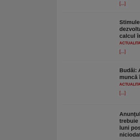
[...]
Stimulen
dezvolta
calcul 
ACTUALIT
[...]
Budăi: 
muncă î
ACTUALIT
[...]
Anunţul
trebuie 
luni po
nicioda