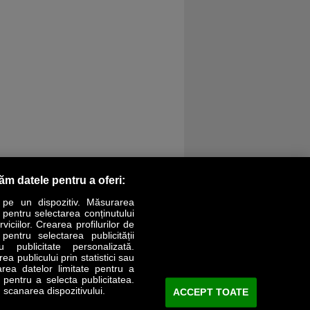
răm datele pentru a oferi:
 pe un dispozitiv. Măsurarea
r pentru selectarea conținutului
iciilor. Crearea profilurilor de
 pentru selectarea publicității
LIFESTYLE
SPECIAL
OPINII
u publicitate personalizată.
a publicului prin statistici sau
area datelor limitate pentru a
Revista Business Magazin
e pentru a selecta publicitatea.
 scanarea dispozitivului.
ACCEPT TOATE
Abonează-te şi primeşte revista acasă