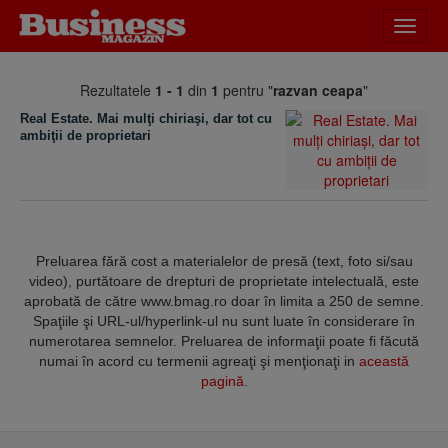
Desch
meniu
Rezultatele
1 - 1
din
1
pentru "
razvan ceapa
"
Real Estate. Mai mulţi chiriaşi, dar tot cu
ambiţii de proprietari
Preluarea fără cost a materialelor de presă (text, foto si/sau
video), purtătoare de drepturi de proprietate intelectuală, este
aprobată de către www.bmag.ro doar în limita a 250 de semne.
Spaţiile şi URL-ul/hyperlink-ul nu sunt luate în considerare în
numerotarea semnelor. Preluarea de informaţii poate fi făcută
numai în acord cu termenii agreaţi şi menţionaţi in
această
pagină
.