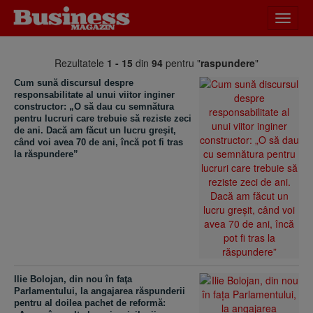
Desch
meniu
Rezultatele
1 - 15
din
94
pentru "
raspundere
"
Cum sună discursul despre
responsabilitate al unui viitor inginer
constructor: „O să dau cu semnătura
pentru lucruri care trebuie să reziste zeci
de ani. Dacă am făcut un lucru greşit,
când voi avea 70 de ani, încă pot fi tras
la răspundere”
Ilie Bolojan, din nou în faţa
Parlamentului, la angajarea răspunderii
pentru al doilea pachet de reformă: