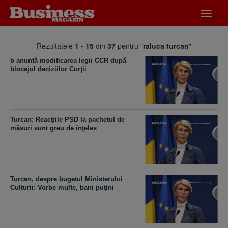
Desch
meniu
Rezultatele
1 - 15
din
37
pentru "
raluca turcan
"
b anunţă modificarea legii CCR după
blocajul deciziilor Curţii
Turcan: Reacţiile PSD la pachetul de
măsuri sunt greu de înţeles
Turcan, despre bugetul Ministerului
Culturii: Vorbe multe, bani puţini