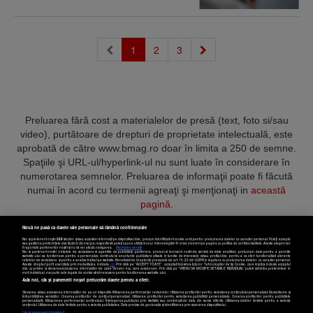
(current)
1
2
3
Preluarea fără cost a materialelor de presă (text, foto si/sau
video), purtătoare de drepturi de proprietate intelectuală, este
aprobată de către www.bmag.ro doar în limita a 250 de semne.
Spaţiile şi URL-ul/hyperlink-ul nu sunt luate în considerare în
numerotarea semnelor. Preluarea de informaţii poate fi făcută
numai în acord cu termenii agreaţi şi menţionaţi in
această
pagină
.
Nouă ne pasă ca datele tale personale să rămână confidențiale
Noi și partenerii noștri
589
stocăm și/sau accesăm informații pe dispozitivul dvs., precum identificatorii cookie unici pentru prelucrarea datelor cu caracter personal. Puteți accepta
sau gestiona preferințele dvs. făcând clic mai jos, respectiv vă puteți opune utilizării unui interes legitim în orice moment pe pagina cu politica de confidențialitate. Aceste alegeri vor
fi raportate partenerilor noștri și nu vă vor afecta navigarea.
Mai multe detalii
Noi si partenerii nostri (retelele de socializare si agentiile de publicitate partenere, precum si furnizorii nostri de servicii de date analitice) prelucram date pentru a permite
Termeni și condiții
Confidențialitate
Cookies
Contact
website-ului sa functioneze, pentru a personaliza continutul si anunturile publicitare afisate in functie de interesele si/sau profilul dvs., pentru a va oferi functionalitati aferente
retelelor de socializare si pentru a analiza traficul pe website. Beneficiati de drepturile prevazute de art. 15-22 din GDPR in legatura cu prelucrarea datelor cu caracter personal.
Aceste drepturi pot fi exercitate prin modalitatea indicata
aici
. Prin click pe “ACCEPT TOATE”, acceptati folosirea tuturor Tehnologiilor de tip Cookie, care implica inclusiv acceptul
dvs. cu privire la stocarea/accesarea informatiilor de catre Vendor-ii cu care colaboram. Prin click pe “VREAU SA MODIFIC SETARILE INDIVIDUAL” puteti schimba preferintele in
mod individual, mai putin cele legate de cookie strict necesare pentru functionarea website-ului.
Atât noi, cât și partenerii noștri prelucrăm datele pentru a oferi:
Copyright © 2025 BUSINESSMEX S.A.
Stocarea și/sau accesarea informațiilor de pe un dispozitiv. Măsurarea performanței reclamelor. Utilizarea profilurilor pentru selectarea conținutului personalizat. Dezvoltarea și
îmbunătățirea serviciilor. Crearea profilurilor de conținut personalizat. Utilizarea profilurilor pentru selectarea publicității personalizate. Crearea profilurilor pentru publicitate
personalizată. Măsurarea performanței conținutului. Înțelegerea publicului prin statistici sau combinații de date din surse diferite. Utilizarea datelor limitate pentru a selecta
Setări cookies
conținutul. Utilizarea de date limitate pentru a selecta publicitatea. Date precise de geolocație și identificarea prin scanarea dispozitivului.
Listă parteneri (furnizori)