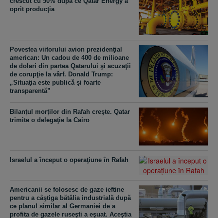
crescut cu 50% după ce Qatar Energy a
oprit producţia
Povestea viitorului avion prezidenţial
american: Un cadou de 400 de milioane
de dolari din partea Qatarului şi acuzaţii
de corupţie la vârf. Donald Trump:
„Situaţia este publică şi foarte
transparentă”
Bilanţul morţilor din Rafah creşte. Qatar
trimite o delegaţie la Cairo
Israelul a început o operaţiune în Rafah
Americanii se folosesc de gaze ieftine
pentru a câştiga bătălia industrială după
ce planul similar al Germaniei de a
profita de gazele ruseşti a eşuat. Aceştia