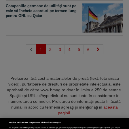
Companiile germane de utilităţi sunt pe
cale să încheie acorduri pe termen lung
pentru GNL cu Qatar
(current)
1
2
3
4
5
6
Preluarea fără cost a materialelor de presă (text, foto si/sau
video), purtătoare de drepturi de proprietate intelectuală, este
aprobată de către www.bmag.ro doar în limita a 250 de semne.
Spaţiile şi URL-ul/hyperlink-ul nu sunt luate în considerare în
numerotarea semnelor. Preluarea de informaţii poate fi făcută
numai în acord cu termenii agreaţi şi menţionaţi in
această
pagină
.
Nouă ne pasă ca datele tale personale să rămână confidențiale
Noi și partenerii noștri
589
stocăm și/sau accesăm informații pe dispozitivul dvs., precum identificatorii cookie unici pentru prelucrarea datelor cu caracter personal. Puteți accepta
sau gestiona preferințele dvs. făcând clic mai jos, respectiv vă puteți opune utilizării unui interes legitim în orice moment pe pagina cu politica de confidențialitate. Aceste alegeri vor