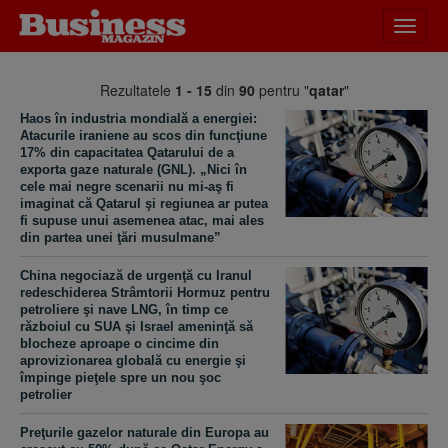
Desch
meniu
Rezultatele
1 - 15
din
90
pentru "
qatar
"
Haos în industria mondială a energiei:
Atacurile iraniene au scos din funcţiune
17% din capacitatea Qatarului de a
exporta gaze naturale (GNL). „Nici în
cele mai negre scenarii nu mi-aş fi
imaginat că Qatarul şi regiunea ar putea
fi supuse unui asemenea atac, mai ales
din partea unei ţări musulmane”
China negociază de urgenţă cu Iranul
redeschiderea Strâmtorii Hormuz pentru
petroliere şi nave LNG, în timp ce
războiul cu SUA şi Israel ameninţă să
blocheze aproape o cincime din
aprovizionarea globală cu energie şi
împinge pieţele spre un nou şoc
petrolier
Preţurile gazelor naturale din Europa au