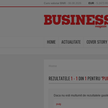
Curs valutar BNR
- 06.08.2026
EUR
- 5.2473 
HOME
ACTUALITATE
COVER STORY
Home
REZULTATELE
1 - 1
DIN
1
PENTRU "
PU
Daca nu esti multumit de rezultatele gasi