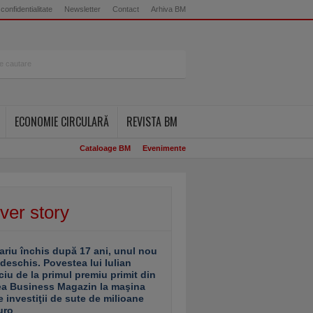
 confidentialitate
Newsletter
Contact
Arhiva BM
ECONOMIE CIRCULARĂ
REVISTA BM
Cataloage BM
Evenimente
ver story
ariu închis după 17 ani, unul nou
 deschis. Povestea lui Iulian
ciu de la primul premiu primit din
ea Business Magazin la maşina
e investiţii de sute de milioane
uro