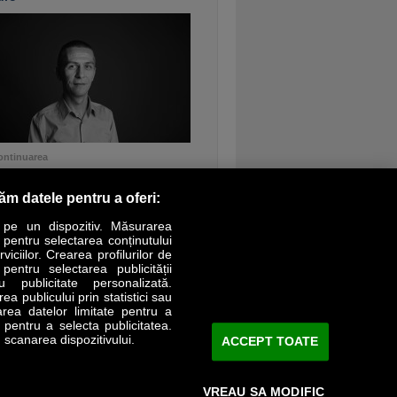
ontinuarea
răm datele pentru a oferi:
 pe un dispozitiv. Măsurarea
r pentru selectarea conținutului
iciilor. Crearea profilurilor de
 pentru selectarea publicității
LIFESTYLE
SPECIAL
OPINII
u publicitate personalizată.
a publicului prin statistici sau
area datelor limitate pentru a
Revista Business Magazin
e pentru a selecta publicitatea.
 scanarea dispozitivului.
ACCEPT TOATE
Abonează-te şi primeşte revista acasă
saptămânal
VREAU SA MODIFIC
Discount:
15%