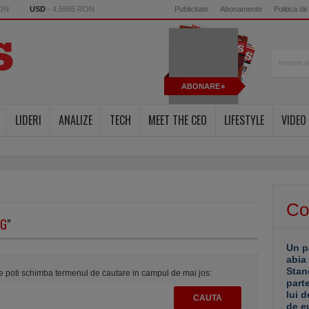
RON
USD
- 4.5595 RON
Publicitate
Abonamente
Politica de
ABONARE
LIDERI
ANALIZE
TECH
MEET THE CEO
LIFESTYLE
VIDEO
Co
IG
"
Un p
abia
Stan
te poti schimba termenul de cautare in campul de mai jos:
part
lui d
de e