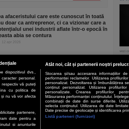
a afaceristului care este cunoscut în toată
u doar ca antreprenor, ci ca vizionar care a
otenţialul unei industrii aflate într-o epocă în
easta abia se contura
12 apr 2026
vezi c
dențiale
Atât noi, cât și partenerii noștri preluc
 dispozitivul dvs.,
Stocarea și/sau accesarea informațiilor de
u caracter personal.
performanței reclamelor. Utilizarea profilurilo
personalizat. Dezvoltarea și îmbunătățirea serv
 respectiv vă puteți
conținut personalizat. Utilizarea profilurilor
VER STORY
LIDERI
ANALIZE
HI-TECH
MEET THE CEO
ina cu politica de
personalizate. Crearea profilurilor pentr
i și nu vă vor afecta
Măsurarea performanței conținutului. Înțelegere
combinații de date din surse diferite. Utiliz
uri utile
Servicii
selecta conținutul. Utilizarea de date limitat
Date precise de geolocație și identificarea prin
ublicitate partenere,
Listă parteneri (furnizori)
Financiar
Politica de confidentialitate
Newsletter
ucram date pentru a
 Noi
Termeni si conditii
RSS
nutul si anunturile