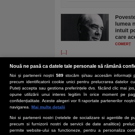
Poveste
lumea n
intuit p
care ac
COMERȚ
[...]
Nouă ne pasă ca datele tale personale să rămână confi
Noi și partenerii noștri
589
stocăm și/sau accesăm informații pe
precum identificatorii cookie unici pentru prelucrarea datelor c
Puteți accepta sau gestiona preferințele dvs. făcând clic mai jos,
PRIMA PAGINĂ
ACTUALITATE
CO
opune utilizării unui interes legitim în orice moment pe pag
confidențialitate. Aceste alegeri vor fi raportate partenerilor noștr
navigarea.
Mai multe detalii
Social
Link-
Noi si partenerii nostri (retelele de socializare si agentiile de p
Z
iarul 
Urmareste-ne pe Facebook
precum si furnizorii nostri de servicii de date analitice) prel
Despre
permite website-ului sa functioneze, pentru a personaliza conti