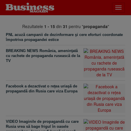
Desch
meniu
Rezultatele
1 - 15
din
31
pentru "
propaganda
"
PNL acuză campanii de dezinformare şi cere eforturi coordonate
împotriva propagandei estice
BREAKING NEWS România, ameninţată
cu rachete de propaganda rusească de la
TV
Facebook a dezactivat o reţea uriaşă de
propagandă din Rusia care viza Europa
VIDEO Imaginile de propagandă cu care
Rusia vrea să bage frigul în oasele