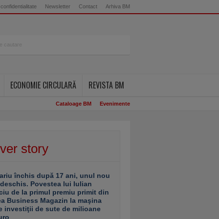
 confidentialitate
Newsletter
Contact
Arhiva BM
ECONOMIE CIRCULARĂ
REVISTA BM
Cataloage BM
Evenimente
ver story
ariu închis după 17 ani, unul nou
 deschis. Povestea lui Iulian
ciu de la primul premiu primit din
ea Business Magazin la maşina
e investiţii de sute de milioane
uro