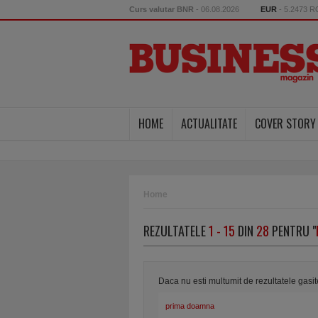
Curs valutar BNR
- 06.08.2026
EUR
- 5.2473 
HOME
ACTUALITATE
COVER STORY
Home
REZULTATELE
1 - 15
DIN
28
PENTRU "
Daca nu esti multumit de rezultatele gasi