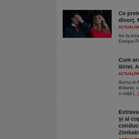
Ce pret
divorţ. 
ACTUALIT
Ies la ivea
Enrique Pe
Cum ara
Siriei.
ACTUALIT
Asma al-As
Britanie, 
o viaţă
[...
Extrava
şi al c
conduce
Zimbabw