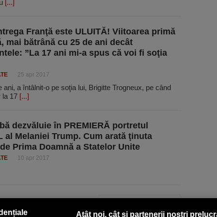
cu
[...]
trega Franţă este ULUITĂ! Viitoarea primă
 mai bătrână cu 25 de ani decât
tele: ”La 17 ani mi-a spus că voi fi soţia
ATE
25 apr 2017
i, a întâlnit-o pe soţia lui, Brigitte Trogneux, pe când
r la 17
[...]
bă dezvăluie în PREMIERĂ portretul
 al Melaniei Trump. Cum arată ţinuta
 de Prima Doamnă a Statelor Unite
ATE
10 apr 2017
PAGINA URMĂTOARE »
dențiale
Atât noi, cât și partenerii noștri preluc