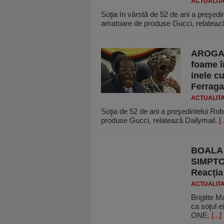
ACTUALIT
Soţia în vârstă de 52 de ani a preşed
amatoare de produse Gucci, relateaz
AROGAN
foame î
inele c
Ferraga
ACTUALIT
Soţia de 52 de ani a preşedintelui R
produse Gucci, relatează Dailymail.
[.
BOALA 
SIMPTOM
Reacţia
ACTUALIT
Brigitte M
ca soţul e
ONE.
[...]