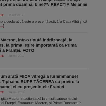
t prima doamnă, bine?”/ REACŢIA Melaniei
ATE
11 oct 2017
p a declarat că este o prezenţă activă la Casa Albă şi că
[...]
 Macron, într-o ţinută îndrăzneaţă, la
es, la prima ieşire importantă ca Prima
 a Franţei. FOTO
ATE
28 mai 2017
m arată FIICA vitregă a lui Emmanuel
 Tiphaine RUPE TĂCEREA cu privire la
 mamei ei cu preşedintele Franţei
ATE
16 mai 2017
Brigitte Macron reacţionează la criticile aduse noului
e al Franţei, Emmanuel Macron, şi Primei Doamne, în