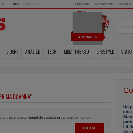
RON
USD
- 4.5595 RON
Publicitate
Abonamente
Politica de
ABONARE
LIDERI
ANALIZE
TECH
MEET THE CEO
LIFESTYLE
VIDEO
Co
PRIMA DOAMNA
"
Un p
abia
Stan
te poti schimba termenul de cautare in campul de mai jos:
part
lui d
de e