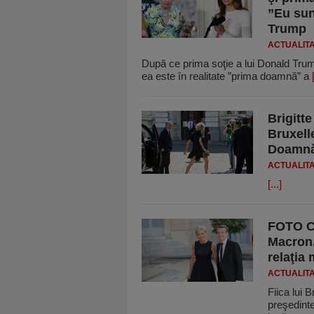
”Eu sun
Trump
ACTUALIT
După ce prima soţie a lui Donald Trum
ea este în realitate ”prima doamnă” a
Brigitte
Bruxell
Doamnă
ACTUALIT
[...]
FOTO Cu
Macron.
relaţia
ACTUALIT
Fiica lui 
preşedint