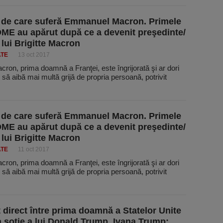
de care suferă Emmanuel Macron. Primele
E au apărut după ce a devenit preşedinte/
 lui Brigitte Macron
ATE
13 oct 2017
acron, prima doamnă a Franţei, este îngrijorată şi ar dori
i să aibă mai multă grijă de propria persoană, potrivit
de care suferă Emmanuel Macron. Primele
E au apărut după ce a devenit preşedinte/
 lui Brigitte Macron
ATE
11 oct 2017
acron, prima doamnă a Franţei, este îngrijorată şi ar dori
i să aibă mai multă grijă de propria persoană, potrivit
t direct între prima doamnă a Statelor Unite
a soţie a lui Donald Trump. Ivana Trump: