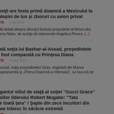
enţii are fosta primă doamnă a Mexicului la
Maşini de lux şi zboruri cu avion privat
ATE
2 apr 2019
lă detalii despre divorţul fostului preşedinte al Mexicului,
na Nieto, de actriţa de telenovele Angelica Rivera.
[...]
tă soţia lui Bashar-al-Assad, preşedintele
 A fost comparată cu Prinţesa Diana
ATE
15 dec 2018
sad, soţia preşedintelui Siriei, originară din Marea
supranumită şi „Prima Doamnă a Infernului”, se bucură de
]
gantul stilul de viaţă al soţiei "Gucci Grace"
opiilor liderului Robert Mugabe: "Tata
 toată ţara" / Şapte din zece locuitori din
e trăiesc în sărăcie extremă