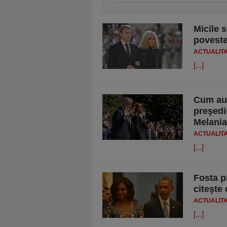
Micile 
poveste
ACTUALIT
[...]
Cum au 
preşedi
Melania
ACTUALIT
[...]
Fosta p
citeşte 
ACTUALIT
[...]