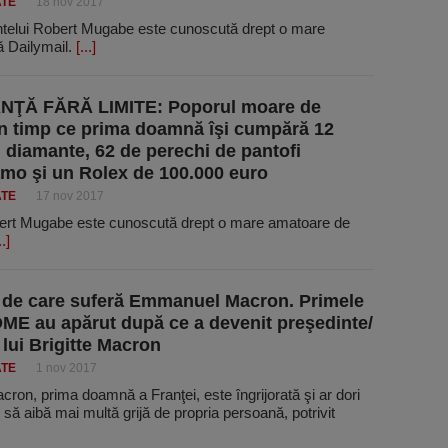
ATE
18 nov 2017
intelui Robert Mugabe este cunoscută drept o mare
ă Dailymail.
[...]
ŢĂ FĂRĂ LIMITE: Poporul moare de
n timp ce prima doamnă îşi cumpără 12
u diamante, 62 de perechi de pantofi
mo şi un Rolex de 100.000 euro
ATE
17 nov 2017
obert Mugabe este cunoscută drept o mare amatoare de
..]
de care suferă Emmanuel Macron. Primele
E au apărut după ce a devenit preşedinte/
 lui Brigitte Macron
ATE
1 nov 2017
acron, prima doamnă a Franţei, este îngrijorată şi ar dori
i să aibă mai multă grijă de propria persoană, potrivit