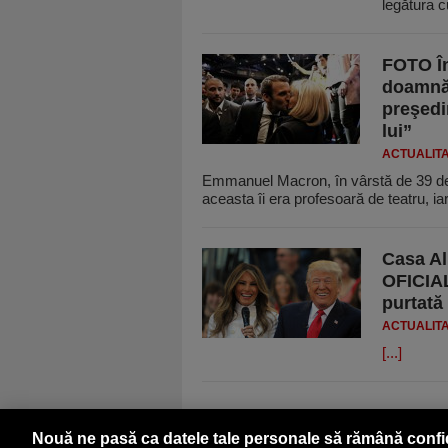
legătura 
FOTO În
doamnă,
preşedin
lui”
ACTUALIT
Emmanuel Macron, în vârstă de 39 de an
aceasta îi era profesoară de teatru, ia
Casa Al
OFICIAL
purtată
ACTUALIT
[...]
Nouă ne pasă ca datele tale personale să rămână confi