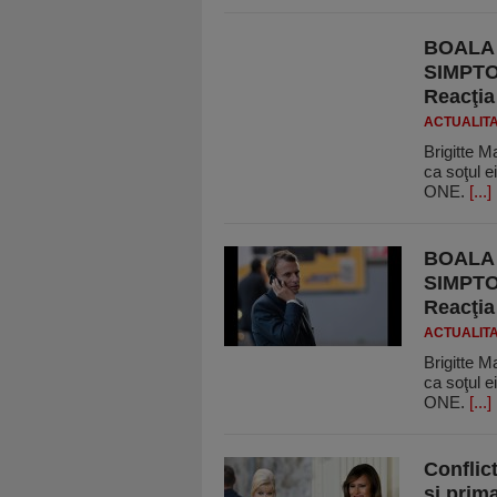
BOALA 
SIMPTOM
Reacţia
ACTUALIT
Brigitte M
ca soţul e
ONE.
[...]
BOALA 
SIMPTOM
Reacţia
ACTUALIT
Brigitte M
ca soţul e
ONE.
[...]
Conflic
şi prim