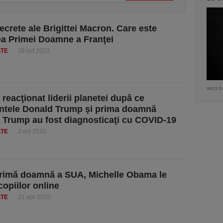
secrete ale Brigittei Macron. Care este
a Primei Doamne a Franţei
ATE
28 oct 2023
vezi c
reacţionat liderii planetei după ce
ntele Donald Trump şi prima doamnă
 Trump au fost diagnosticaţi cu COVID-19
ATE
2 oct 2020
rimă doamnă a SUA, Michelle Obama le
copiilor online
ATE
21 apr 2020