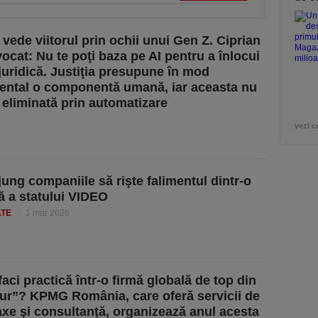
vede viitorul prin ochii unui Gen Z. Ciprian
vocat: Nu te poţi baza pe AI pentru a înlocui
uridică. Justiţia presupune în mod
ntal o componentă umană, iar aceasta nu
i eliminată prin automatizare
vezi c
jung companiile să rişte falimentul dintr-o
ă a statului VIDEO
ATE
1 mar 2026
faci practică într-o firmă globală de top din
ur”? KPMG România, care oferă servicii de
taxe şi consultanţă, organizează anul acesta