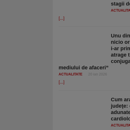
stagii d
ACTUALIT
[...]
Unu din 
nicio o
i-ar pri
atrage t
conjugat
mediului de afaceri”
ACTUALITATE
20 ian 2026
[...]
Cum ara
judeţe:
adunate
cardiol
ACTUALIT