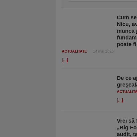
Cum se 
Nicu, a
munca j
fundame
poate f
ACTUALITATE
14 mai 2026
[...]
De ce a
greşeal
ACTUALIT
[...]
Vrei să 
„Big Fo
audit, 