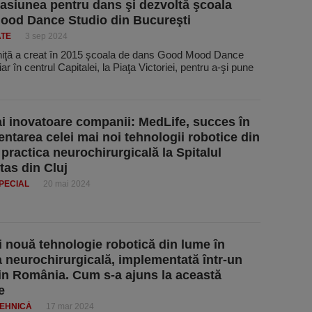
asiunea pentru dans şi dezvoltă şcoala
ood Dance Studio din Bucureşti
ATE
3 sep 2024
niţă a creat în 2015 şcoala de dans Good Mood Dance
ar în centrul Capitalei, la Piaţa Victoriei, pentru a-şi pune
i inovatoare companii: MedLife, succes în
ntarea celei mai noi tehnologii robotice din
 practica neurochirurgicală la Spitalul
as din Cluj
PECIAL
20 mai 2024
 nouă tehnologie robotică din lume în
a neurochirurgicală, implementată într-un
din România. Cum s-a ajuns la această
e
TEHNICĂ
17 mar 2024