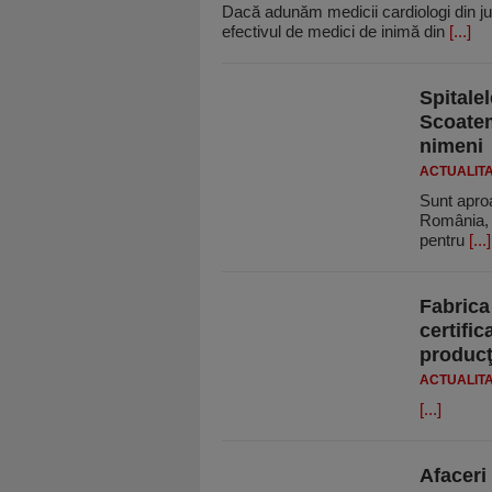
Dacă adunăm medicii cardiologi din ju­
efectivul de medici de inimă din
[...]
Spitale
Scoatem
nimeni
ACTUALIT
Sunt aproa
România, î
pentru
[...]
Fabrica
certifi
producţ
ACTUALIT
[...]
Afaceri 