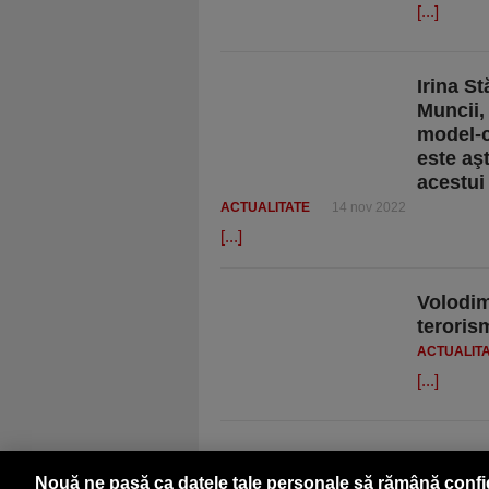
[...]
Irina S
Muncii,
model-c
este aş
acestui
ACTUALITATE
14 nov 2022
[...]
Volodim
teroris
ACTUALIT
[...]
Nouă ne pasă ca datele tale personale să rămână confi