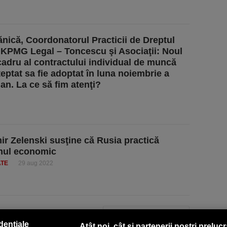
tănică, Coordonatorul Practicii de Dreptul
 KPMG Legal – Toncescu şi Asociaţii: Noul
adru al contractului individual de muncă
teptat sa fie adoptat în luna noiembrie a
 an. La ce să fim atenţi?
ir Zelenski susţine că Rusia practică
mul economic
ATE
29 aug 2022
PAGINA URMĂTOARE »
dențiale
Atât noi, cât și partenerii noștri preluc