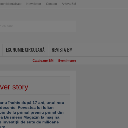
 confidentialitate
Newsletter
Contact
Arhiva BM
ECONOMIE CIRCULARĂ
REVISTA BM
Cataloage BM
Evenimente
ver story
ariu închis după 17 ani, unul nou
 deschis. Povestea lui Iulian
ciu de la primul premiu primit din
ea Business Magazin la maşina
e investiţii de sute de milioane
uro