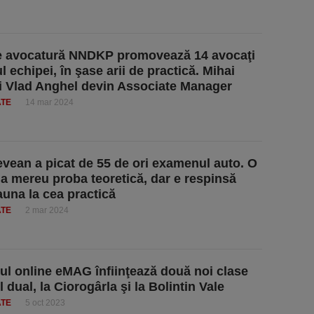
e avocatură NNDKP promovează 14 avocaţi
l echipei, în şase arii de practică. Mihai
şi Vlad Anghel devin Associate Manager
ATE
14 mar 2024
vean a picat de 55 de ori examenul auto. O
ia mereu proba teoretică, dar e respinsă
auna la cea practică
ATE
2 mar 2024
rul online eMAG înfiinţează două noi clase
l dual, la Ciorogârla şi la Bolintin Vale
ATE
5 oct 2023