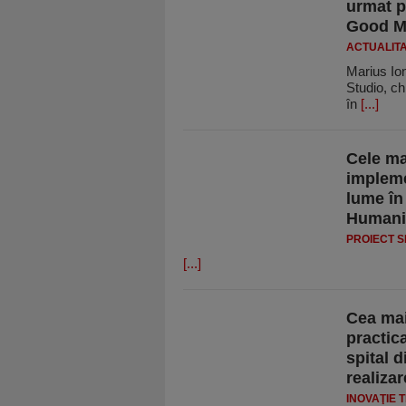
urmat p
Good M
ACTUALIT
Marius Io
Studio, chi
în
[...]
Cele ma
impleme
lume în
Humanit
PROIECT S
[...]
Cea mai
practic
spital 
realizar
INOVAŢIE 