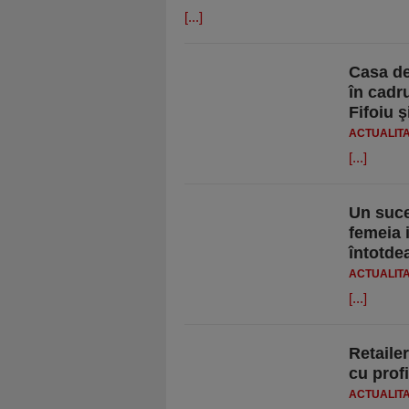
[...]
Casa d
în cadru
Fifoiu 
ACTUALIT
[...]
Un suce
femeia 
întotde
ACTUALIT
[...]
Retaile
cu profi
ACTUALIT