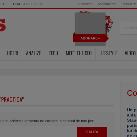
RON
USD
- 4.5595 RON
Publicitate
Abonamente
Politica de
ABONARE
LIDERI
ANALIZE
TECH
MEET THE CEO
LIFESTYLE
VIDEO
Co
"
PRACTICA
"
Un p
abia
Stan
te poti schimba termenul de cautare in campul de mai jos:
part
lui d
de e