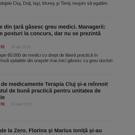
deţele Cluj, Dolj, Iaşi, Mureş şi Timiş reuşim să egalăm
le din ţară găsesc greu medici. Managerii:
 posturi la concurs, dar nu se prezintă
ATE
18 apr 2025
pe 60.000 de medici cu drept de liberă practică în
nsă spitalele din oraşele mai mici găsesc cu greu doctori
 de medicamente Terapia Cluj şi-a reînnoit
catul de bună practică pentru unitatea de
ie
ATE
24 mar 2025
de la Zero. Florina şi Marius Ioniţă şi-au