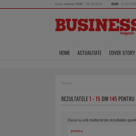
Curs valutar BNR
- 09.08.2026
EUR
- 5.2473 
HOME
ACTUALITATE
COVER STORY
Home
REZULTATELE
1 - 15
DIN
145
PENTRU 
Daca nu esti multumit de rezultatele gasi