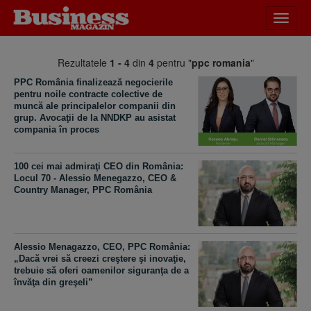
Desch
meniu
Rezultatele
1 - 4
din
4
pentru "
ppc romania
"
PPC România finalizează negocierile
pentru noile contracte colective de
muncă ale principalelor companii din
grup. Avocaţii de la NNDKP au asistat
compania în proces
100 cei mai admiraţi CEO din România:
Locul 70 - Alessio Menegazzo, CEO &
Country Manager, PPC România
Alessio Menagazzo, CEO, PPC România:
„Dacă vrei să creezi creştere şi inovaţie,
trebuie să oferi oamenilor siguranţa de a
învăţa din greşeli”