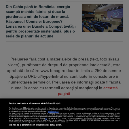
Din Cehia până în România, energia
scumpă închide fabrici şi duce la
pierderea a mii de locuri de muncă.
Răspunsul Comisiei Europene?
Lansarea unei Busole a Competitivităţii
pentru prosperitate sustenabilă, plus o
serie de planuri de acţiune
Preluarea fără cost a materialelor de presă (text, foto si/sau
video), purtătoare de drepturi de proprietate intelectuală, este
aprobată de către www.bmag.ro doar în limita a 250 de semne.
Spaţiile şi URL-ul/hyperlink-ul nu sunt luate în considerare în
numerotarea semnelor. Preluarea de informaţii poate fi făcută
numai în acord cu termenii agreaţi şi menţionaţi in
această
pagină
.
Nouă ne pasă ca datele tale personale să rămână confidențiale
Noi și partenerii noștri
589
stocăm și/sau accesăm informații pe dispozitivul dvs., precum identificatorii cookie unici pentru prelucrarea datelor cu caracter personal. Puteți accepta
sau gestiona preferințele dvs. făcând clic mai jos, respectiv vă puteți opune utilizării unui interes legitim în orice moment pe pagina cu politica de confidențialitate. Aceste alegeri vor
fi raportate partenerilor noștri și nu vă vor afecta navigarea.
Mai multe detalii
Noi si partenerii nostri (retelele de socializare si agentiile de publicitate partenere, precum si furnizorii nostri de servicii de date analitice) prelucram date pentru a permite
Termeni și condiții
Confidențialitate
Cookies
Contact
website-ului sa functioneze, pentru a personaliza continutul si anunturile publicitare afisate in functie de interesele si/sau profilul dvs., pentru a va oferi functionalitati aferente
retelelor de socializare si pentru a analiza traficul pe website. Beneficiati de drepturile prevazute de art. 15-22 din GDPR in legatura cu prelucrarea datelor cu caracter personal.
Aceste drepturi pot fi exercitate prin modalitatea indicata
aici
. Prin click pe “ACCEPT TOATE”, acceptati folosirea tuturor Tehnologiilor de tip Cookie, care implica inclusiv acceptul
dvs. cu privire la stocarea/accesarea informatiilor de catre Vendor-ii cu care colaboram. Prin click pe “VREAU SA MODIFIC SETARILE INDIVIDUAL” puteti schimba preferintele in
mod individual, mai putin cele legate de cookie strict necesare pentru functionarea website-ului.
Atât noi, cât și partenerii noștri prelucrăm datele pentru a oferi:
Copyright © 2025 BUSINESSMEX S.A.