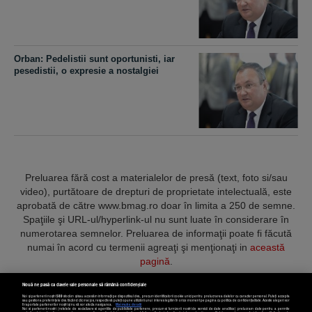
Orban: Pedelistii sunt oportunisti, iar
pesedistii, o expresie a nostalgiei
Preluarea fără cost a materialelor de presă (text, foto si/sau
video), purtătoare de drepturi de proprietate intelectuală, este
aprobată de către www.bmag.ro doar în limita a 250 de semne.
Spaţiile şi URL-ul/hyperlink-ul nu sunt luate în considerare în
numerotarea semnelor. Preluarea de informaţii poate fi făcută
numai în acord cu termenii agreaţi şi menţionaţi in
această
pagină
.
Nouă ne pasă ca datele tale personale să rămână confidențiale
Noi și partenerii noștri
589
stocăm și/sau accesăm informații pe dispozitivul dvs., precum identificatorii cookie unici pentru prelucrarea datelor cu caracter personal. Puteți accepta
sau gestiona preferințele dvs. făcând clic mai jos, respectiv vă puteți opune utilizării unui interes legitim în orice moment pe pagina cu politica de confidențialitate. Aceste alegeri vor
fi raportate partenerilor noștri și nu vă vor afecta navigarea.
Mai multe detalii
Noi si partenerii nostri (retelele de socializare si agentiile de publicitate partenere, precum si furnizorii nostri de servicii de date analitice) prelucram date pentru a permite