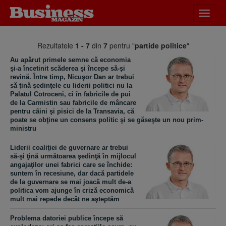
Desch
meniu
Rezultatele
1 - 7
din
7
pentru "
partide politice
"
Au apărut primele semne că economia
şi-a încetinit scăderea şi începe să-şi
revină. Între timp, Nicuşor Dan ar trebui
să ţină şedinţele cu liderii politici nu la
Palatul Cotroceni, ci în fabricile de pui
de la Carmistin sau fabricile de mâncare
pentru câini şi pisici de la Transavia, că
poate se obţine un consens politic şi se găseşte un nou prim-
ministru
Liderii coaliţiei de guvernare ar trebui
să-şi ţină următoarea şedinţă în mijlocul
angajaţilor unei fabrici care se închide:
suntem în recesiune, dar dacă partidele
de la guvernare se mai joacă mult de-a
politica vom ajunge în criză economică
mult mai repede decât ne aşteptăm
Problema datoriei publice începe să