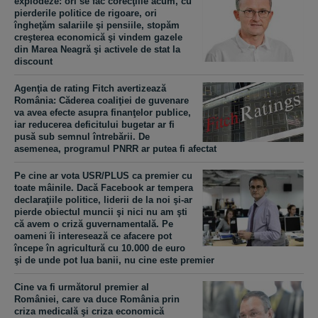
explodeze: ori se fac corecţiile acum, cu
pierderile politice de rigoare, ori
îngheţăm salariile şi pensiile, stopăm
creşterea economică şi vindem gazele
din Marea Neagră şi activele de stat la
discount
Agenţia de rating Fitch avertizează
România: Căderea coaliţiei de guvenare
va avea efecte asupra finanţelor publice,
iar reducerea deficitului bugetar ar fi
pusă sub semnul întrebării. De
asemenea, programul PNRR ar putea fi afectat
Pe cine ar vota USR/PLUS ca premier cu
toate mâinile. Dacă Facebook ar tempera
declaraţiile politice, liderii de la noi şi-ar
pierde obiectul muncii şi nici nu am şti
că avem o criză guvernamentală. Pe
oameni îi interesează ce afacere pot
începe în agricultură cu 10.000 de euro
şi de unde pot lua banii, nu cine este premier
Cine va fi următorul premier al
României, care va duce România prin
criza medicală şi criza economică