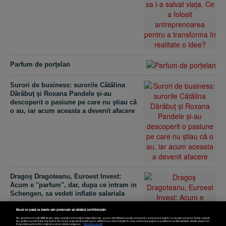
Parfum de porţelan
Surori de business: surorile Cătălina
Dărăbuţ şi Roxana Pandele şi-au
descoperit o pasiune pe care nu ştiau că
o au, iar acum aceasta a devenit afacere
Dragoş Dragoteanu, Euroest Invest:
Acum e ''parfum'', dar, dupa ce intram in
Schengen, sa vedeti inflatie salariala
Nouă ne pasă ca datele tale personale să rămână confidențiale
Noi și partenerii noștri
589
stocăm și/sau accesăm informații pe dispozitivul dvs., precum identificatorii cookie unici pentru prelucrarea datelor cu caracter personal. Puteți accepta
sau gestiona preferințele dvs. făcând clic mai jos, respectiv vă puteți opune utilizării unui interes legitim în orice moment pe pagina cu politica de confidențialitate. Aceste alegeri vor
fi raportate partenerilor noștri și nu vă vor afecta navigarea.
Mai multe detalii