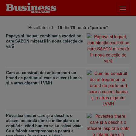
Desch
meniu
Rezultatele
1 - 15
din
79
pentru "
parfum
"
Papaya şi loquat, combinaţia exotică pe
care SABON mizează în noua colecţie de
vară
Cum au construit doi antreprenori un
brand de parfumuri care a cucerit lumea
şi a atras gigantul LVMH
Povestea tinerei care şi-a deschis o
afacere inspirată dintr-o întâmplare din
copilărie, când bunica sa i-a salvat viaţa.
Ce a folosit antreprenoarea pentru a