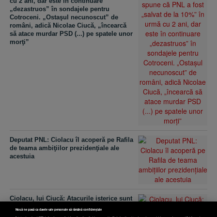
cu 2 ani, dar este în continuare
„dezastruos” în sondajele pentru
Cotroceni. „Ostaşul necunoscut” de
români, adică Nicolae Ciucă, „încearcă
să atace murdar PSD (...) pe spatele unor
morţi”
Deputat PNL: Ciolacu îl acoperă pe Rafila
de teama ambiţiilor prezidenţiale ale
acestuia
Ciolacu, lui Ciucă: Atacurile isterice sunt
apanajul oamenilor politici slabi şi
Nouă ne pasă ca datele tale personale să rămână confidențiale
disperaţi