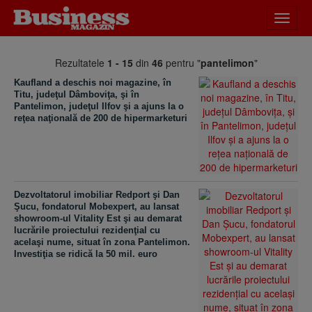
Desch
meniu
Rezultatele
1 - 15
din
46
pentru "
pantelimon
"
Kaufland a deschis noi magazine, în
Titu, judeţul Dâmboviţa, şi în
Pantelimon, judeţul Ilfov şi a ajuns la o
reţea naţională de 200 de hipermarketuri
Dezvoltatorul imobiliar Redport şi Dan
Şucu, fondatorul Mobexpert, au lansat
showroom-ul Vitality Est şi au demarat
lucrările proiectului rezidenţial cu
acelaşi nume, situat în zona Pantelimon.
Investiţia se ridică la 50 mil. euro