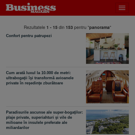
Desch
meniu
Rezultatele
1 - 15
din
153
pentru "
panorama
"
Confort pentru patrupezi
Cum arată luxul la 10.000 de metri:
ultrabogaţii îşi transformă avioanele
private în reşedinţe zburătoare
Paradisurile ascunse ale super-bogaţilor:
plaje private, superiahturi şi vile de
milioane în insulele preferate ale
miliardarilor