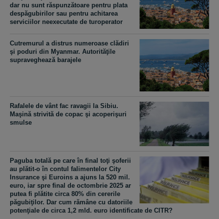
dar nu sunt răspunzătoare pentru plata
despăgubirilor sau pentru achitarea
serviciilor neexecutate de turoperator
Cutremurul a distrus numeroase clădiri
şi poduri din Myanmar. Autorităţile
supraveghează barajele
Rafalele de vânt fac ravagii la Sibiu.
Maşină strivită de copac şi acoperişuri
smulse
Paguba totală pe care în final toţi şoferii
au plătit-o în contul falimentelor City
Insurance şi Euroins a ajuns la 520 mil.
euro, iar spre final de octombrie 2025 ar
putea fi plătite circa 80% din cererile
păgubiţilor. Dar cum rămâne cu datoriile
potenţiale de circa 1,2 mld. euro identificate de CITR?