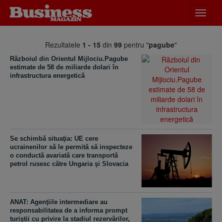
Desch
meniu
Rezultatele
1 - 15
din
99
pentru "
pagube
"
Războiul din Orientul Mijlociu.Pagube
estimate de 58 de miliarde dolari în
infrastructura energetică
Se schimbă situaţia: UE cere
ucrainenilor să le permită să inspecteze
o conductă avariată care transportă
petrol rusesc către Ungaria şi Slovacia
​ANAT: Agenţiile intermediare au
responsabilitatea de a informa prompt
turiştii cu privire la stadiul rezervărilor,