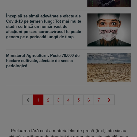
Încep să se simtă adevăratele efecte ale
Covid-19 pe termen lung: Tot mai multe
studii certifică un număr vast de
afecţiuni pe care coronavirusul le poate
genera pe o perioadă lungă de timp
Ministerul Agriculturii: Peste 70.000 de
hectare cultivate, afectate de seceta
pedologică
(current)
1
2
3
4
5
6
7
Preluarea fără cost a materialelor de presă (text, foto si/sau
video), purtătoare de drepturi de proprietate intelectuală, este