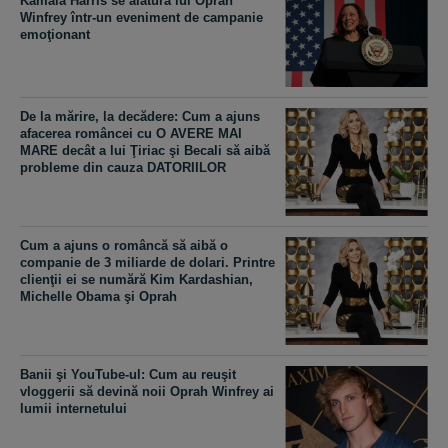
Kamala Harris se alătură lui Oprah
Winfrey într-un eveniment de campanie
emoţionant
De la mărire, la decădere: Cum a ajuns
afacerea româncei cu O AVERE MAI
MARE decât a lui Ţiriac şi Becali să aibă
probleme din cauza DATORIILOR
Cum a ajuns o româncă să aibă o
companie de 3 miliarde de dolari. Printre
clienţii ei se numără Kim Kardashian,
Michelle Obama şi Oprah
Banii şi YouTube-ul: Cum au reuşit
vloggerii să devină noii Oprah Winfrey ai
lumii internetului