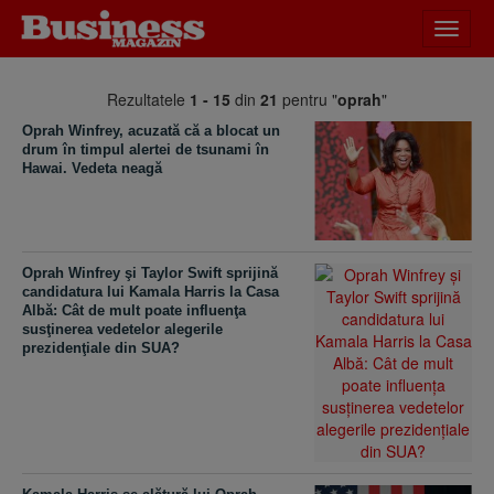
Desch
meniu
Rezultatele
1 - 15
din
21
pentru "
oprah
"
Oprah Winfrey, acuzată că a blocat un
drum în timpul alertei de tsunami în
Hawai. Vedeta neagă
Oprah Winfrey şi Taylor Swift sprijină
candidatura lui Kamala Harris la Casa
Albă: Cât de mult poate influenţa
susţinerea vedetelor alegerile
prezidenţiale din SUA?