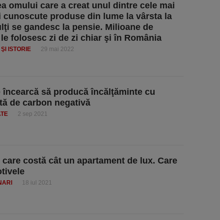
a omului care a creat unul dintre cele mai
şi cunoscute produse din lume la vârsta la
lţi se gandesc la pensie. Milioane de
le folosesc zi de zi chiar şi în România
ŞI ISTORIE
29 mai 2022
e încearcă să producă încălţăminte cu
ă de carbon negativă
ATE
2 sep 2021
i care costă cât un apartament de lux. Care
tivele
NARI
18 iul 2021