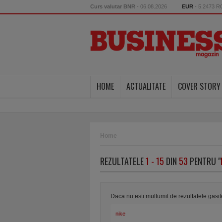
Curs valutar BNR
- 06.08.2026
EUR
- 5.2473 
HOME
ACTUALITATE
COVER STORY
Home
REZULTATELE
1 - 15
DIN
53
PENTRU "
Daca nu esti multumit de rezultatele gasi