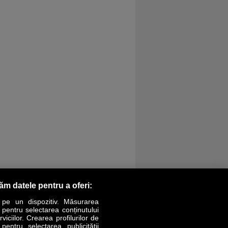
răm datele pentru a oferi:
 pe un dispozitiv. Măsurarea
r pentru selectarea conținutului
iciilor. Crearea profilurilor de
 pentru selectarea publicității
LIFESTYLE
SPECIAL
OPINII