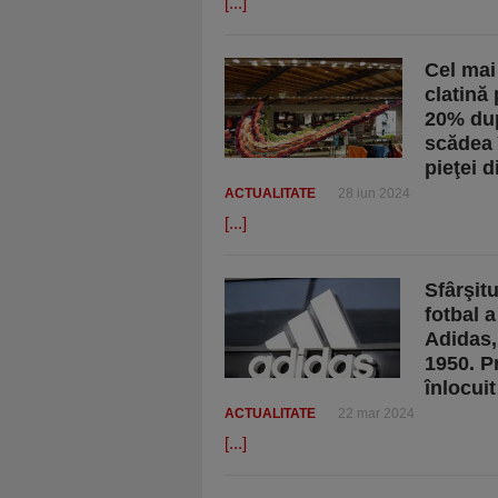
[...]
Cel mai
clatină
20% dup
scădea 
pieţei 
ACTUALITATE
28 iun 2024
[...]
Sfârşit
fotbal 
Adidas, 
1950. Pr
înlocui
ACTUALITATE
22 mar 2024
[...]