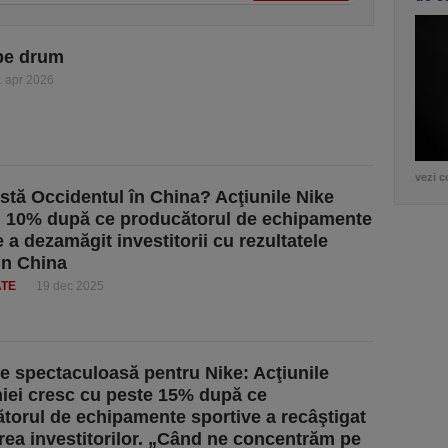
pe drum
1 apr 2026
vezi c
istă Occidentul în China? Acţiunile Nike
 10% după ce producătorul de echipamente
 a dezamăgit investitorii cu rezultatele
in China
ATE
19 dec 2025
e spectaculoasă pentru Nike: Acţiunile
ei cresc cu peste 15% după ce
torul de echipamente sportive a recâştigat
rea investitorilor. „Când ne concentrăm pe