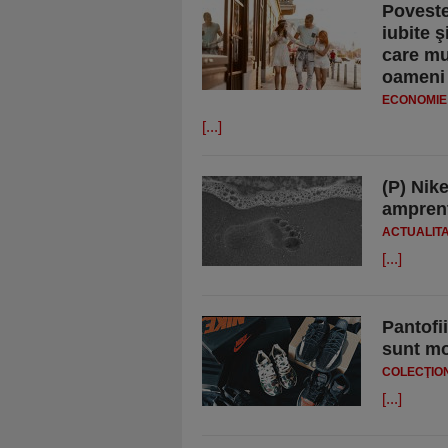
Poveste
iubite 
care mu
oameni 
ECONOMIE 
[...]
(P) Nik
amprent
ACTUALIT
[...]
Pantofi
sunt mo
COLECŢIO
[...]