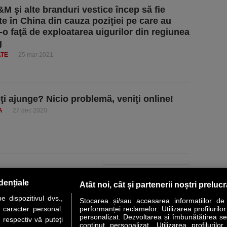
&M şi alte branduri vestice încep să fie
te în China din cauza poziţiei pe care au
-o faţă de exploatarea uigurilor din regiunea
g
ATE
25 mar 2021
ţi ajunge? Nicio problemă, veniţi online!
A
27 dec 2020
PAGINA URMĂTOARE »
dențiale
Atât noi, cât și partenerii noștri preluc
 dispozitivul dvs.,
Stocarea și/sau accesarea informațiilor de
u caracter personal.
performanței reclamelor. Utilizarea profilurilo
personalizat. Dezvoltarea și îmbunătățirea serv
 respectiv vă puteți
conținut personalizat. Utilizarea profilurilor
VER STORY
LIDERI
ANALIZE
HI-TECH
MEET THE CEO