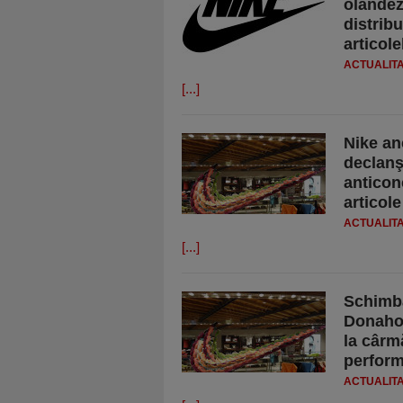
olandez
distrib
articole
ACTUALIT
[...]
Nike an
declanşa
anticon
articole
ACTUALIT
[...]
Schimba
Donahoe 
la cârm
perform
ACTUALIT