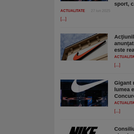
sport, 
ACTUALITATE
27 iun 2025
[...]
Acţiuni
anunţat
este re
ACTUALIT
[...]
Gigant 
lumea e
Concure
ACTUALIT
[...]
Consili