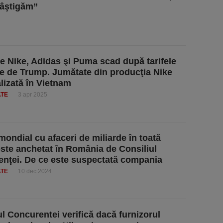
câştigăm”
le Nike, Adidas şi Puma scad după tarifele
e de Trump. Jumătate din producţia Nike
alizată în Vietnam
ATE
3 apr 2025
mondial cu afaceri de miliarde în toată
ste anchetat în România de Consiliul
nţei. De ce este suspectată compania
ATE
10 dec 2024
ul Concurentei verifică dacă furnizorul