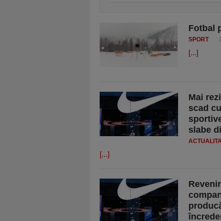
Fotbal 
SPORT
[...]
Mai rez
scad cu
sportive
slabe d
ACTUALIT
[...]
Revenir
compani
producă
încrede