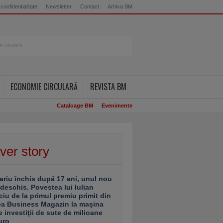
 confidentialitate
Newsletter
Contact
Arhiva BM
ECONOMIE CIRCULARĂ
REVISTA BM
Cataloage BM
Evenimente
ver story
ariu închis după 17 ani, unul nou
 deschis. Povestea lui Iulian
ciu de la primul premiu primit din
ea Business Magazin la maşina
e investiţii de sute de milioane
uro