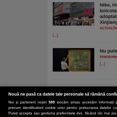
Nike, H
boicota
adoptat
Xinjian
ACTUALIT
[...]
Nu pute
PANORAM
[...]
Nouă ne pasă ca datele tale personale să rămână confi
Noi și partenerii noștri
589
stocăm și/sau accesăm informații pe
precum identificatorii cookie unici pentru prelucrarea datelor c
Puteți accepta sau gestiona preferințele dvs. făcând clic mai jos,
PRIMA PAGINĂ
ACTUALITATE
CO