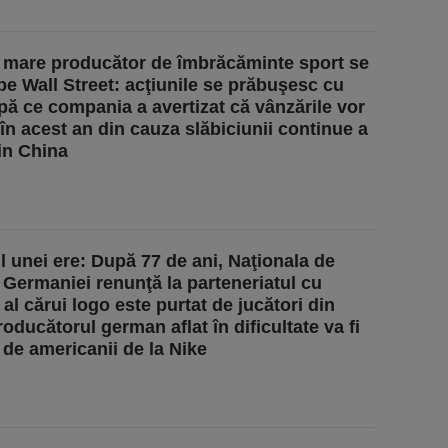
 mare producător de îmbrăcăminte sport se
 pe Wall Street: acţiunile se prăbuşesc cu
ă ce compania a avertizat că vânzările vor
în acest an din cauza slăbiciunii continue a
din China
ul unei ere: După 77 de ani, Naţionala de
a Germaniei renunţă la parteneriatul cu
al cărui logo este purtat de jucători din
oducătorul german aflat în dificultate va fi
t de americanii de la Nike