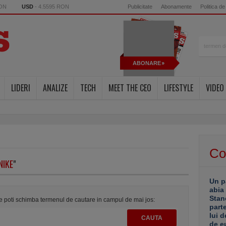
RON
USD
- 4.5595 RON
Publicitate
Abonamente
Politica de
ABONARE
LIDERI
ANALIZE
TECH
MEET THE CEO
LIFESTYLE
VIDEO
Co
NIKE
"
Un p
abia
Stan
te poti schimba termenul de cautare in campul de mai jos:
part
lui d
de e