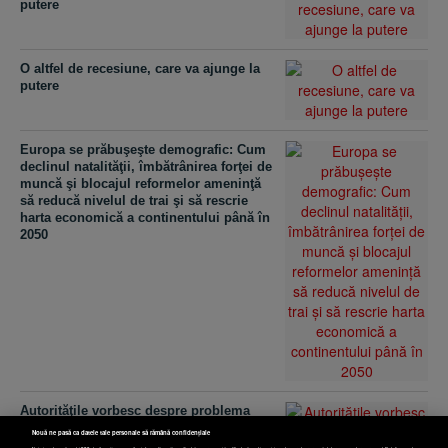
putere
O altfel de recesiune, care va ajunge la
putere
Europa se prăbuşeşte demografic: Cum
declinul natalităţii, îmbătrânirea forţei de
muncă şi blocajul reformelor ameninţă
să reducă nivelul de trai şi să rescrie
harta economică a continentului până în
2050
Autorităţile vorbesc despre problema
natalităţii în declin, dar aşteaptă
Nouă ne pasă ca datele tale personale să rămână confidențiale
companiile private să susţină financiar