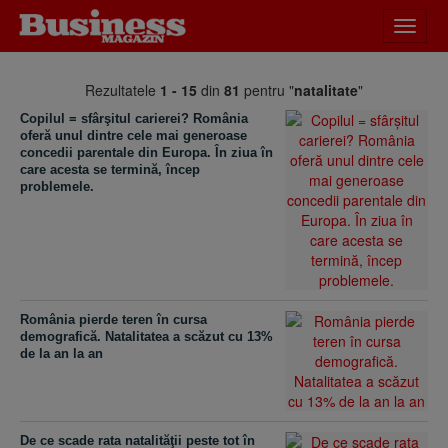
Desch
meniu
Rezultatele
1 - 15
din
81
pentru "
natalitate
"
Copilul = sfârşitul carierei? România
oferă unul dintre cele mai generoase
concedii parentale din Europa. În ziua în
care acesta se termină, încep
problemele.
România pierde teren în cursa
demografică. Natalitatea a scăzut cu 13%
de la an la an
De ce scade rata natalităţii peste tot în