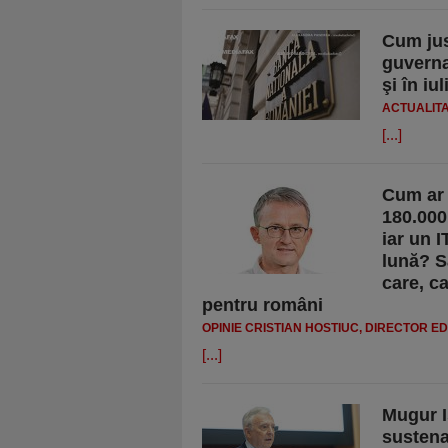
Cum jus
guverna
şi în i
ACTUALIT
[...]
Cum ar f
180.000
iar un I
lună? S
care, c
pentru români
OPINIE CRISTIAN HOSTIUC, DIRECTOR ED
[...]
Mugur I
sustenab