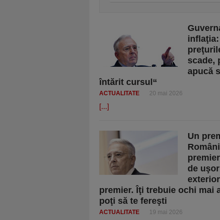
Guverna
inflaţia
preţuril
scade, 
apucă s
întărit cursul“
ACTUALITATE
20 mai 2026
[...]
Un prem
România
premier
de uşor
exterior
premier. Îţi trebuie ochi mai 
poţi să te fereşti
ACTUALITATE
19 mai 2026