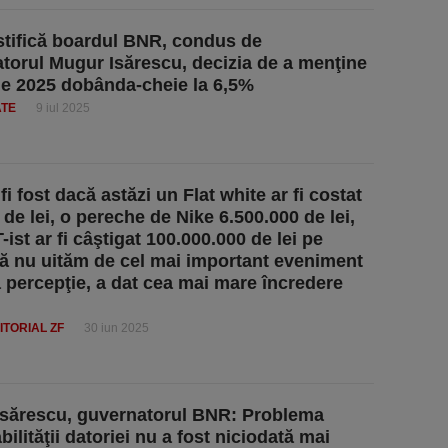
tifică boardul BNR, condus de
torul Mugur Isărescu, decizia de a menţine
ulie 2025 dobânda-cheie la 6,5%
ATE
9 iul 2025
i fost dacă astăzi un Flat white ar fi costat
 de lei, o pereche de Nike 6.500.000 de lei,
T-ist ar fi câştigat 100.000.000 de lei pe
ă nu uităm de cel mai important eveniment
a percepţie, a dat cea mai mare încredere
ITORIAL ZF
30 iun 2025
sărescu, guvernatorul BNR: Problema
ilităţii datoriei nu a fost niciodată mai