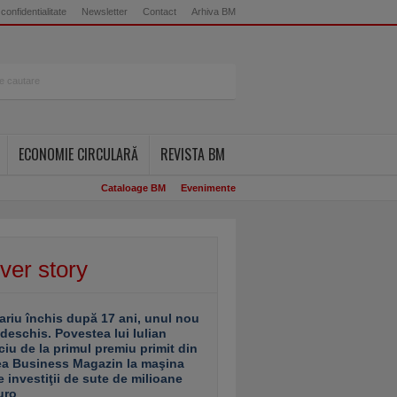
 confidentialitate
Newsletter
Contact
Arhiva BM
ECONOMIE CIRCULARĂ
REVISTA BM
Cataloage BM
Evenimente
ver story
ariu închis după 17 ani, unul nou
 deschis. Povestea lui Iulian
ciu de la primul premiu primit din
ea Business Magazin la maşina
e investiţii de sute de milioane
uro