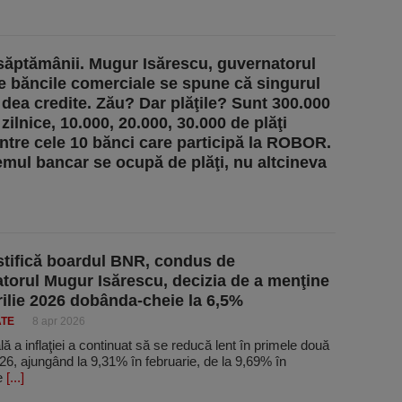
 săptămânii. Mugur Isărescu, guvernatorul
 băncile comerciale se spune că singurul
ă dea credite. Zău? Dar plăţile? Sunt 300.000
 zilnice, 10.000, 20.000, 30.000 de plăţi
 între cele 10 bănci care participă la ROBOR.
emul bancar se ocupă de plăţi, nu altcineva
tifică boardul BNR, condus de
torul Mugur Isărescu, decizia de a menţine
prilie 2026 dobânda-cheie la 6,5%
ATE
8 apr 2026
ă a inflaţiei a continuat să se reducă lent în primele două
026, ajungând la 9,31% în februarie, de la 9,69% în
e
[...]