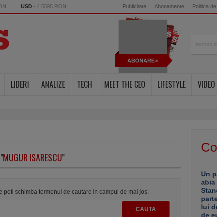
RON
USD
- 4.5595 RON
Publicitate
Abonamente
Politica de
ABONARE
LIDERI
ANALIZE
TECH
MEET THE CEO
LIFESTYLE
VIDEO
Co
"
MUGUR ISARESCU
"
Un p
abia
Stan
te poti schimba termenul de cautare in campul de mai jos:
part
lui d
de e