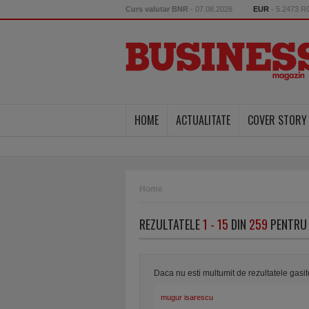
Curs valutar BNR
- 07.08.2026
EUR
- 5.2473 
HOME
ACTUALITATE
COVER STORY
Home
REZULTATELE
1 - 15
DIN
259
PENTRU 
Daca nu esti multumit de rezultatele gasi