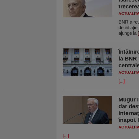
trecere
ACTUALIT
BNR a revi
de inflaţi
ajunge la
[
Întâlni
la BNR 
central
ACTUALIT
[...]
Mugur I
dar dest
interna
înapoi.
ACTUALIT
[...]