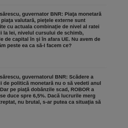
sărescu, guvernator BNR: Piaţa monetară
 piaţa valutară, pieţele externe sunt
te cu actuala combinaţie de nivel al ratei
 la lei, nivelul cursului de schimb,
le de capital în şi în afara UE. Nu avem de
răm peste ea ca să-I facem ce?
sărescu, guvernatorul BNR: Scădere a
i de politică monetară nu o să vedeti anul
 Dar pe piaţă dobânzile scad, ROBOR a
 se duce spre 6,5%. Dacă lucrurile merg
treptat, nu brutal, s-ar putea ca situaţia să