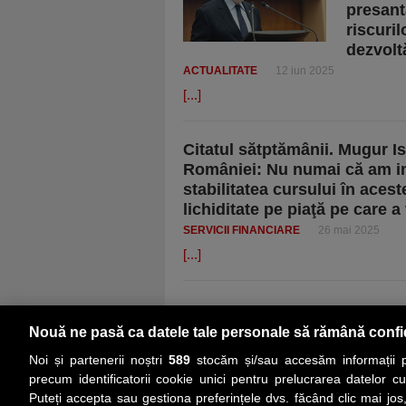
presant
riscuril
dezvoltă
ACTUALITATE
12 iun 2025
[...]
Citatul sătptămânii. Mugur I
României: Nu numai că am int
stabilitatea cursului în acest
lichiditate pe piaţă pe care a
SERVICII FINANCIARE
26 mai 2025
[...]
Nouă ne pasă ca datele tale personale să rămână confi
Noi și partenerii noștri
589
stocăm și/sau accesăm informații pe
precum identificatorii cookie unici pentru prelucrarea datelor c
Puteți accepta sau gestiona preferințele dvs. făcând clic mai jos,