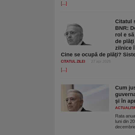
[...]
Citatul
BNR: De
rol e s
de plăţi
zilnice
Cine se ocupă de plăţi? Sist
CITATUL ZILEI
27 apr 2026
[...]
Cum jus
guverna
şi în a
ACTUALIT
Rata anual
luni din 2
decembri