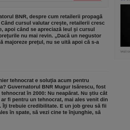
torul BNR, despre cum retailerii propagă
: Când cursul valutar creşte, retailerii cresc
e, apoi când se apreciază leul şi cursul
preţurile nu mai revin. „Dacă un negustor
ă majoreze preţul, nu se uită apoi că s-a
vezi c
ier tehnocrat e soluţia acum pentru
? Guvernatorul BNR Mugur Isărescu, fost
 tehnocrat în 2000: Nu neapărat. Nu ştiu cât
 ar fi pentru un tehnocrat, mai ales venit din
. Îţi trebuie credibilitate. E un job greu să fii
ales în spate, să vezi cine te înjunghie, să