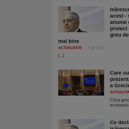
Isăresc
acest -
anume d
proiect 
greu de
mai bine
ACTUALITATE
2 apr 2026
[...]
Care su
prezent
a Greci
ACTUALIT
Criza grec
economică
Ce decl
Isărescu