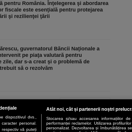
ă pentru România. Înţelegerea şi abordarea
or fiscale este esenţială pentru protejarea
rii şi rezilienţei ţării
sărescu, guvernatorul Băncii Naţionale a
ervenit pe piaţa valutară pentru
e zile, dar s-a creat şi o problemă de
 trebuit să o rezolvăm
PAGINA URMĂTOARE »
dențiale
Atât noi, cât și partenerii noștri preluc
 dispozitivul dvs.,
Stocarea și/sau accesarea informațiilor de
u caracter personal.
performanței reclamelor. Utilizarea profilurilo
personalizat. Dezvoltarea și îmbunătățirea serv
 respectiv vă puteți