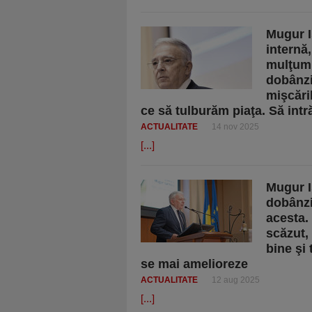
Mugur I
internă,
mulţumi
dobânzii
mişcări
ce să tulburăm piaţa. Să int
ACTUALITATE
14 nov 2025
[...]
Mugur I
dobânzi
acesta.
scăzut,
bine şi 
se mai amelioreze
ACTUALITATE
12 aug 2025
[...]