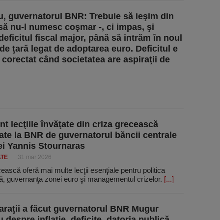
u, guvernatorul BNR: Trebuie să ieşim din
 să nu-l numesc coşmar -, ci impas, şi
eficitul fiscal major, până să intrăm în noul
de ţară legat de adoptarea euro. Deficitul e
 corectat când societatea are aspiraţii de
nt lecţiile învăţate din criza grecească
ate la BNR de guvernatorul băncii centrale
ei Yannis Stournaras
ATE
31 mar 2026
ească oferă mai multe lecţii esenţiale pentru politica
, guvernanţa zonei euro şi managementul crizelor.
[...]
araţii a făcut guvernatorul BNR Mugur
 despre inflaţie, deficite, datoria publică,