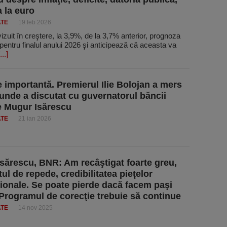
a la euro
ATE
19 feb 2026
zuit în creştere, la 3,9%, de la 3,7% anterior, prognoza
e pentru finalul anului 2026 şi anticipează că aceasta va
...]
re importantă. Premierul Ilie Bolojan a mers
unde a discutat cu guvernatorul băncii
e Mugur Isărescu
ATE
21 ian 2026
sărescu, BNR: Am recâştigat foarte greu,
ul de repede, credibilitatea pieţelor
ţionale. Se poate pierde dacă facem paşi
 Programul de corecţie trebuie să continue
ATE
14 nov 2025