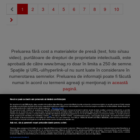
(current)
1
2
3
4
5
6
7
8
9
10
Preluarea fără cost a materialelor de presă (text, foto si/sau
video), purtătoare de drepturi de proprietate intelectuală, este
aprobată de către www.bmag.ro doar în limita a 250 de semne.
Spaţiile şi URL-ul/hyperlink-ul nu sunt luate în considerare în
numerotarea semnelor. Preluarea de informaţii poate fi făcută
numai în acord cu termenii agreaţi şi menţionaţi in
această
pagină
.
Nouă ne pasă ca datele tale personale să rămână confidențiale
Noi și partenerii noștri
589
stocăm și/sau accesăm informații pe dispozitivul dvs., precum identificatorii cookie unici pentru prelucrarea datelor cu caracter personal. Puteți accepta
sau gestiona preferințele dvs. făcând clic mai jos, respectiv vă puteți opune utilizării unui interes legitim în orice moment pe pagina cu politica de confidențialitate. Aceste alegeri vor
fi raportate partenerilor noștri și nu vă vor afecta navigarea.
Mai multe detalii
Noi si partenerii nostri (retelele de socializare si agentiile de publicitate partenere, precum si furnizorii nostri de servicii de date analitice) prelucram date pentru a permite
Termeni și condiții
Confidențialitate
Cookies
Contact
website-ului sa functioneze, pentru a personaliza continutul si anunturile publicitare afisate in functie de interesele si/sau profilul dvs., pentru a va oferi functionalitati aferente
retelelor de socializare si pentru a analiza traficul pe website. Beneficiati de drepturile prevazute de art. 15-22 din GDPR in legatura cu prelucrarea datelor cu caracter personal.
Aceste drepturi pot fi exercitate prin modalitatea indicata
aici
. Prin click pe “ACCEPT TOATE”, acceptati folosirea tuturor Tehnologiilor de tip Cookie, care implica inclusiv acceptul
dvs. cu privire la stocarea/accesarea informatiilor de catre Vendor-ii cu care colaboram. Prin click pe “VREAU SA MODIFIC SETARILE INDIVIDUAL” puteti schimba preferintele in
mod individual, mai putin cele legate de cookie strict necesare pentru functionarea website-ului.
Atât noi, cât și partenerii noștri prelucrăm datele pentru a oferi:
Copyright © 2025 BUSINESSMEX S.A.
Stocarea și/sau accesarea informațiilor de pe un dispozitiv. Măsurarea performanței reclamelor. Utilizarea profilurilor pentru selectarea conținutului personalizat. Dezvoltarea și
îmbunătățirea serviciilor. Crearea profilurilor de conținut personalizat. Utilizarea profilurilor pentru selectarea publicității personalizate. Crearea profilurilor pentru publicitate
personalizată. Măsurarea performanței conținutului. Înțelegerea publicului prin statistici sau combinații de date din surse diferite. Utilizarea datelor limitate pentru a selecta
Setări cookies
conținutul. Utilizarea de date limitate pentru a selecta publicitatea. Date precise de geolocație și identificarea prin scanarea dispozitivului.
Listă parteneri (furnizori)