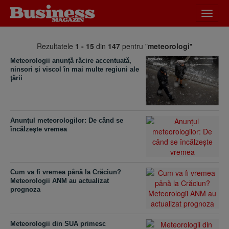
Desch
meniu
Rezultatele
1 - 15
din
147
pentru "
meteorologi
"
Meteorologii anunţă răcire accentuată,
ninsori şi viscol în mai multe regiuni ale
ţării
Anunţul meteorologilor: De când se
încălzeşte vremea
Cum va fi vremea până la Crăciun?
Meteorologii ANM au actualizat
prognoza
Meteorologii din SUA primesc