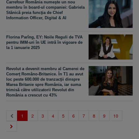
Carrefour România numeşte un nou
membru în board-ul companiei: Gabriela
Stănică preia funcţia de Chief
Information Officer, Digital & AI
Florina Parîng, EY: Noile Reguli de TVA
pentru IMM-uri în UE intră în vigoare de
la 1 ianuarie 2025
Revolut a devenit membru al Camerei de
Comerţ Româno-Britanice. În T1 au avut
loc peste 600.000 de tranzacţii dinspre
Marea Britanie spre România, iar suma
trimisă către utilizatorii Revolut din
România a crescut cu 43%
(current)
1
2
3
4
5
6
7
8
9
10