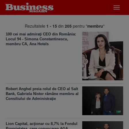
Desch
meniu
Rezultatele
1 - 15
din
205
pentru "
membru
"
100 cei mai admiraţi CEO din România:
Locul 94 - Simona Constantinescu,
membru CA, Ana Hotels
Robert Anghel preia rolul de CEO al Salt
Bank, Gabriela Nistor rămâne membru al
Consiliului de Administraţie
Lion Capital, acţionar cu 8,7% la Fondul
Proprietatea, cere convocarea AGA