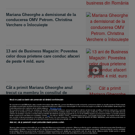
Mariana Gheorghe a demisionat de la
conducerea OMV Petrom. Christina
Verchere o înlocuieşte
13 ani de Business Magazin: Povestea
celor doua prietene care conduc afaceri
de peste 4 mld. euro
Cât a primit Mariana Gheorghe anul
trecut ca membru în consiliul de
supraveghere al ING
Nouă ne pasă ca datele tale personale să rămână confidențiale
Noi și partenerii noștri
589
stocăm și/sau accesăm informații pe dispozitivul dvs., precum identificatorii cookie unici pentru prelucrarea datelor cu caracter personal. Puteți accepta
sau gestiona preferințele dvs. făcând clic mai jos, respectiv vă puteți opune utilizării unui interes legitim în orice moment pe pagina cu politica de confidențialitate. Aceste alegeri vor
fi raportate partenerilor noștri și nu vă vor afecta navigarea.
Mai multe detalii
Noi si partenerii nostri (retelele de socializare si agentiile de publicitate partenere, precum si furnizorii nostri de servicii de date analitice) prelucram date pentru a permite
website-ului sa functioneze, pentru a personaliza continutul si anunturile publicitare afisate in functie de interesele si/sau profilul dvs., pentru a va oferi functionalitati aferente
retelelor de socializare si pentru a analiza traficul pe website. Beneficiati de drepturile prevazute de art. 15-22 din GDPR in legatura cu prelucrarea datelor cu caracter personal.
Aceste drepturi pot fi exercitate prin modalitatea indicata
aici
. Prin click pe “ACCEPT TOATE”, acceptati folosirea tuturor Tehnologiilor de tip Cookie, care implica inclusiv acceptul
dvs. cu privire la stocarea/accesarea informatiilor de catre Vendor-ii cu care colaboram. Prin click pe “VREAU SA MODIFIC SETARILE INDIVIDUAL” puteti schimba preferintele in
mod individual, mai putin cele legate de cookie strict necesare pentru functionarea website-ului.
Atât noi, cât și partenerii noștri prelucrăm datele pentru a oferi:
Stocarea și/sau accesarea informațiilor de pe un dispozitiv. Măsurarea performanței reclamelor. Utilizarea profilurilor pentru selectarea conținutului personalizat. Dezvoltarea și
Top 100 cei mai admiraţi CEO: Mariana
îmbunătățirea serviciilor. Crearea profilurilor de conținut personalizat. Utilizarea profilurilor pentru selectarea publicității personalizate. Crearea profilurilor pentru publicitate
personalizată. Măsurarea performanței conținutului. Înțelegerea publicului prin statistici sau combinații de date din surse diferite. Utilizarea datelor limitate pentru a selecta
Setări cookies
conținutul. Utilizarea de date limitate pentru a selecta publicitatea. Date precise de geolocație și identificarea prin scanarea dispozitivului.