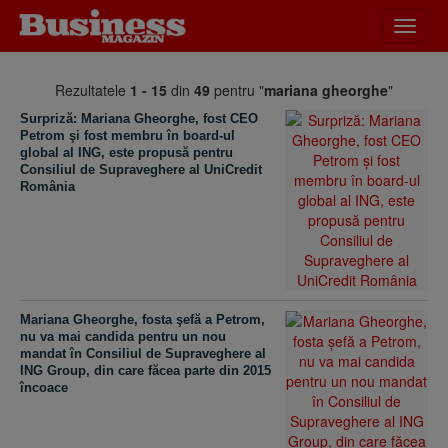
Desch
meniu
Rezultatele
1 - 15
din
49
pentru "
mariana gheorghe
"
Surpriză: Mariana Gheorghe, fost CEO
Petrom şi fost membru în board-ul
global al ING, este propusă pentru
Consiliul de Supraveghere al UniCredit
România
Mariana Gheorghe, fosta şefă a Petrom,
nu va mai candida pentru un nou
mandat în Consiliul de Supraveghere al
ING Group, din care făcea parte din 2015
încoace