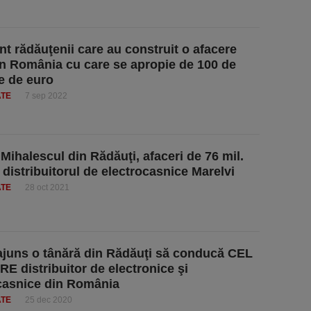
nt rădăuţenii care au construit o afacere
în România cu care se apropie de 100 de
e de euro
ATE
7 sep 2022
 Mihalescul din Rădăuţi, afaceri de 76 mil.
 distribuitorul de electrocasnice Marelvi
ATE
28 oct 2021
juns o tânără din Rădăuţi să conducă CEL
E distribuitor de electronice şi
casnice din România
ATE
25 dec 2020