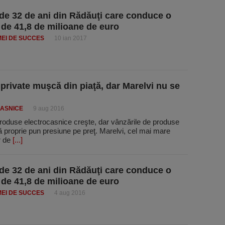
de 32 de ani din Rădăuţi care conduce o
 de 41,8 de milioane de euro
MEI DE SUCCES
10 ian 2017
 private muşcă din piaţă, dar Marelvi nu se
ASNICE
9 aug 2016
produse electrocasnice creşte, dar vânzările de produse
 proprie pun presiune pe preţ. Marelvi, cel mai mare
or de
[...]
de 32 de ani din Rădăuţi care conduce o
 de 41,8 de milioane de euro
MEI DE SUCCES
4 aug 2016