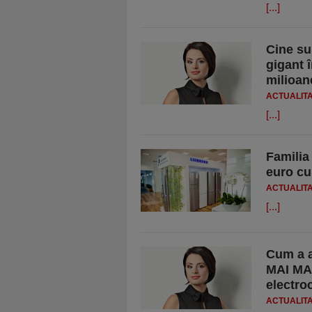
[...]
Cine su
gigant 
milioan
ACTUALIT
[...]
Familia
euro cu
ACTUALIT
[...]
Cum a a
MAI MAR
electro
ACTUALIT