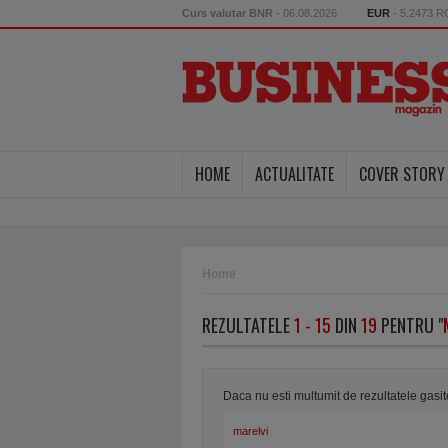
Curs valutar BNR
- 06.08.2026
EUR
- 5.2473 
HOME
ACTUALITATE
COVER STORY
Home
REZULTATELE
1 - 15
DIN
19
PENTRU "
Daca nu esti multumit de rezultatele gasi