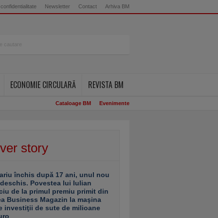
 confidentialitate
Newsletter
Contact
Arhiva BM
ECONOMIE CIRCULARĂ
REVISTA BM
Cataloage BM
Evenimente
ver story
ariu închis după 17 ani, unul nou
 deschis. Povestea lui Iulian
ciu de la primul premiu primit din
ea Business Magazin la maşina
e investiţii de sute de milioane
uro