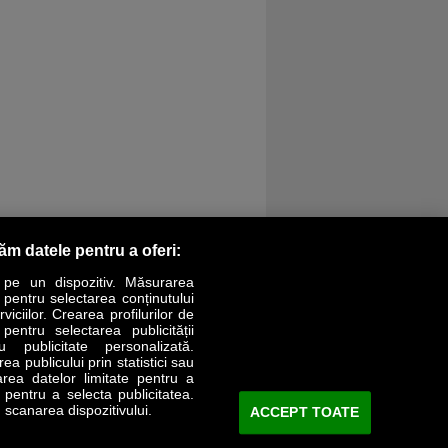
răm datele pentru a oferi:
 pe un dispozitiv. Măsurarea
r pentru selectarea conținutului
iciilor. Crearea profilurilor de
 pentru selectarea publicității
LIFESTYLE
SPECIAL
OPINII
u publicitate personalizată.
a publicului prin statistici sau
area datelor limitate pentru a
Revista Business Magazin
e pentru a selecta publicitatea.
 scanarea dispozitivului.
ACCEPT TOATE
Abonează-te şi primeşte revista acasă
saptămânal