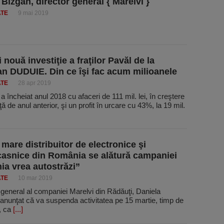
 Bîzgan, director general { Marelvi }
ATE
9 mai 2019
nouă investiţie a fraţilor Pavăl de la
 DUDUIE. Din ce îşi fac acum milioanele
ATE
28 apr 2019
încheiat anul 2018 cu afaceri de 111 mil. lei, în creştere
ă de anul anterior, şi un profit în urcare cu 43%, la 19 mil.
 mare distribuitor de electronice şi
casnice din România se alătură campaniei
a vrea autostrăzi”
ATE
10 mar 2019
 general al companiei Marelvi din Rădăuţi, Daniela
anunţat că va suspenda activitatea pe 15 martie, timp de
, ca
[...]