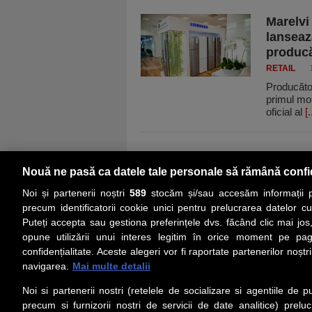
Marelvi
lanseaz
producă
RETAIL
Producător
primul mon
oficial al
[.
Nouă ne pasă ca datele tale personale să rămână confi
Noi și partenerii noștri
589
stocăm și/sau accesăm informații pe
precum identificatorii cookie unici pentru prelucrarea datelor c
Puteți accepta sau gestiona preferințele dvs. făcând clic mai jos,
PRIMA PAGINĂ
ACTUALITATE
CO
opune utilizării unui interes legitim în orice moment pe pag
confidențialitate. Aceste alegeri vor fi raportate partenerilor noștr
navigarea.
Mai multe detalii
Social
Link-
Noi si partenerii nostri (retelele de socializare si agentiile de p
Z
iarul 
Urmareste-ne pe Facebook
precum si furnizorii nostri de servicii de date analitice) prel