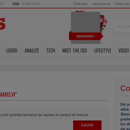
RON
USD
- 4.5595 RON
Publicitate
Abonamente
Politica de
ABONARE
LIDERI
ANALIZE
TECH
MEET THE CEO
LIFESTYLE
VIDEO
Co
MARELVI
"
Un p
abia
Stan
te poti schimba termenul de cautare in campul de mai jos:
part
lui d
de e