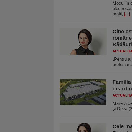
Modul în c
electrocas
profil,
[...]
Cine es
românes
Rădăuţi
ACTUALIT
„Pentru a 
profesiona
Familia
distrib
ACTUALIT
Marelvi de
şi Deva (
Cele ma