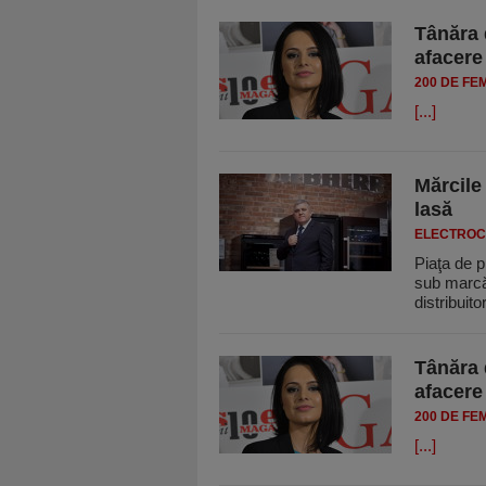
Tânăra 
afacere
200 DE FE
[...]
Mărcile
lasă
ELECTROC
Piaţa de 
sub marcă
distribuit
Tânăra 
afacere
200 DE FE
[...]