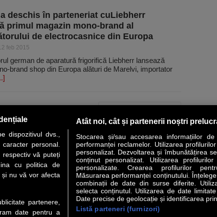
 a deschis în parteneriat cuLiebherr
ă primul magazin mono-brand al
torului de electrocasnice din Europa
12 feb 2015
ul german de aparatură frigorifică Liebherr lansează
o-brand shop din Europa alături de Marelvi, importator
..]
PAGINA URMĂTOARE »
dențiale
Atât noi, cât și partenerii noștri preluc
 dispozitivul dvs.,
Stocarea și/sau accesarea informațiilor de
u caracter personal.
performanței reclamelor. Utilizarea profilurilo
personalizat. Dezvoltarea și îmbunătățirea serv
 respectiv vă puteți
conținut personalizat. Utilizarea profilurilor
VER STORY
LIDERI
ANALIZE
HI-TECH
MEET THE CEO
ina cu politica de
personalizate. Crearea profilurilor pentr
i și nu vă vor afecta
Măsurarea performanței conținutului. Înțelegere
combinații de date din surse diferite. Utiliz
uri utile
Servicii
selecta conținutul. Utilizarea de date limitat
Date precise de geolocație și identificarea prin
ublicitate partenere,
Listă parteneri (furnizori)
Financiar
Politica de confidentialitate
Newsletter
ucram date pentru a