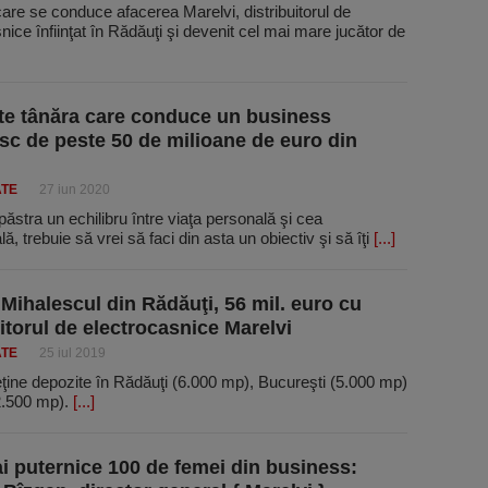
are se conduce afacerea Marelvi, distribuitorul de
nice înfiinţat în Rădăuţi şi devenit cel mai mare jucător de
te tânăra care conduce un business
c de peste 50 de milioane de euro din
ATE
27 iun 2020
păstra un echilibru între viaţa personală şi cea
lă, trebuie să vrei să faci din asta un obiectiv şi să îţi
[...]
 Mihalescul din Rădăuţi, 56 mil. euro cu
uitorul de electrocasnice Marelvi
ATE
25 iul 2019
ţine depozite în Rădăuţi (6.000 mp), Bucureşti (5.000 mp)
2.500 mp).
[...]
i puternice 100 de femei din business: