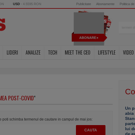
RON
USD
- 4.5595 RON
Publicitate
Abonamente
Politica de
ABONARE
LIDERI
ANALIZE
TECH
MEET THE CEO
LIFESTYLE
VIDEO
Co
MEA POST-COVID
"
Un p
abia
Stan
te poti schimba termenul de cautare in campul de mai jos:
part
lui d
de e