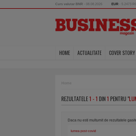
Curs valutar BNR
- 08.08.2026
EUR
- 5.2473 
HOME
ACTUALITATE
COVER STORY
Home
REZULTATELE
1 - 1
DIN
1
PENTRU "
LU
Daca nu esti multumit de rezultatele gasi