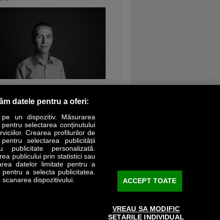
ontinuarea
răm datele pentru a oferi:
 pe un dispozitiv. Măsurarea
r pentru selectarea conținutului
iciilor. Crearea profilurilor de
 pentru selectarea publicității
LIFESTYLE
SPECIAL
OPINII
u publicitate personalizată.
a publicului prin statistici sau
area datelor limitate pentru a
Revista Business Magazin
e pentru a selecta publicitatea.
 scanarea dispozitivului.
ACCEPT TOATE
Abonează-te şi primeşte revista acasă
saptămânal
VREAU SA MODIFIC
Discount:
15%
SETARILE INDIVIDUAL