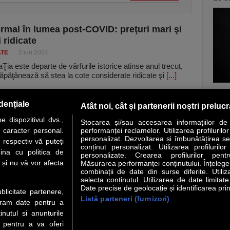
rmal în lumea post-COVID: preţuri mari şi
 ridicate
ATE
2 iun 2024
laŢia este departe de vârfurile istorice atinse anul trecut,
ăpăţânează să stea la cote considerate ridicate şi
[...]
vezi c
dențiale
Atât noi, cât și partenerii noștri preluc
 dispozitivul dvs.,
Stocarea și/sau accesarea informațiilor de
u caracter personal.
performanței reclamelor. Utilizarea profilurilo
personalizat. Dezvoltarea și îmbunătățirea serv
 respectiv vă puteți
conținut personalizat. Utilizarea profilurilor
VER STORY
LIDERI
ANALIZE
HI-TECH
MEET THE CEO
ina cu politica de
personalizate. Crearea profilurilor pentr
i și nu vă vor afecta
Măsurarea performanței conținutului. Înțelegere
combinații de date din surse diferite. Utiliz
uri utile
Servicii
selecta conținutul. Utilizarea de date limitat
Date precise de geolocație și identificarea prin
ublicitate partenere,
Listă parteneri (furnizori)
Financiar
Politica de confidentialitate
Newsletter
ucram date pentru a
 Noi
Termeni si conditii
RSS
nutul si anunturile
t Redactie
About cookies
., pentru a va oferi