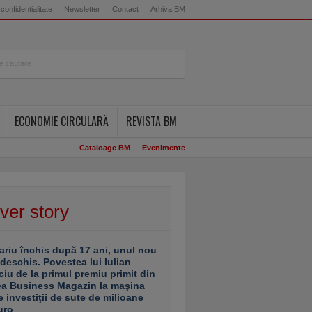
 confidentialitate
Newsletter
Contact
Arhiva BM
ECONOMIE CIRCULARĂ
REVISTA BM
Cataloage BM
Evenimente
ver story
ariu închis după 17 ani, unul nou
 deschis. Povestea lui Iulian
ciu de la primul premiu primit din
ea Business Magazin la maşina
e investiţii de sute de milioane
uro