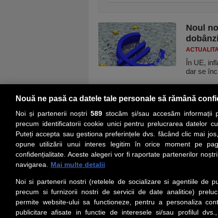
Noul no
dobânzi
ACTUALIT
În UE, inf
dar se înc
Nouă ne pasă ca datele tale personale să rămână confi
Noi și partenerii noștri
589
stocăm și/sau accesăm informații pe
precum identificatorii cookie unici pentru prelucrarea datelor c
Puteți accepta sau gestiona preferințele dvs. făcând clic mai jos,
PRIMA PAGINĂ
ACTUALITATE
CO
opune utilizării unui interes legitim în orice moment pe pag
confidențialitate. Aceste alegeri vor fi raportate partenerilor noștr
navigarea.
Mai multe detalii
Social
Link-
Noi si partenerii nostri (retelele de socializare si agentiile de p
Z
iarul 
Urmareste-ne pe Facebook
precum si furnizorii nostri de servicii de date analitice) prel
Despre
permite website-ului sa functioneze, pentru a personaliza conti
Contac
publicitare afisate in functie de interesele si/sau profilul dvs