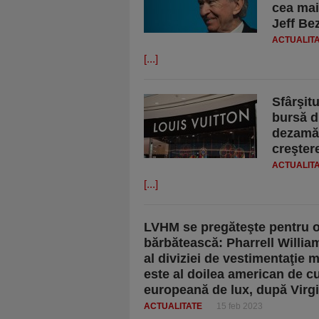
cea mai
Jeff Be
ACTUALIT
[...]
Sfârşit
bursă d
dezamăg
creştere
ACTUALIT
[...]
LVHM se pregăteşte pentru o 
bărbătească: Pharrell William
al diviziei de vestimentaţie 
este al doilea american de 
europeană de lux, după Virgi
ACTUALITATE
15 feb 2023