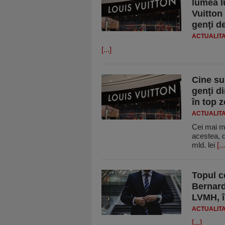
lumea l
Vuitton
genţi d
ACTUALIT
[...]
Cine su
genţi d
în top 
ACTUALIT
Cei mai m
acestea, d
mld. lei
[...
Topul c
Bernard
LVMH, î
ACTUALIT
[...]