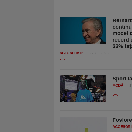
[...]
Bernard
continu
modei d
record 
23% faţ
ACTUALITATE
27 ian 2023
[...]
Sport l
MODĂ
1
[...]
Fosfore
ACCESORI