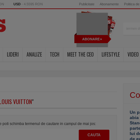
RON
USD
- 4.5595 RON
Publicitate
Abonamente
Politica de
ABONARE
LIDERI
ANALIZE
TECH
MEET THE CEO
LIFESTYLE
VIDEO
Co
LOUIS VUITTON
"
Un p
abia
Stan
te poti schimba termenul de cautare in campul de mai jos:
part
lui d
de e