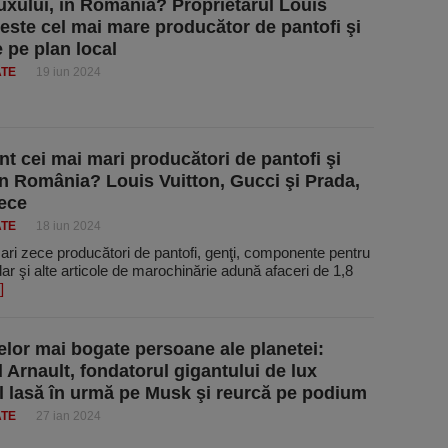
uxului, în România? Proprietarul Louis
 este cel mai mare producător de pantofi şi
e pe plan local
ATE
19 iun 2024
nt cei mai mari producători de pantofi şi
in România? Louis Vuitton, Gucci şi Prada,
zece
ATE
18 iun 2024
ari zece producători de pantofi, genţi, componente pentru
ar şi alte articole de marochinărie adună afaceri de 1,8
]
elor mai bogate persoane ale planetei:
 Arnault, fondatorul gigantului de lux
l lasă în urmă pe Musk şi reurcă pe podium
ATE
27 ian 2024