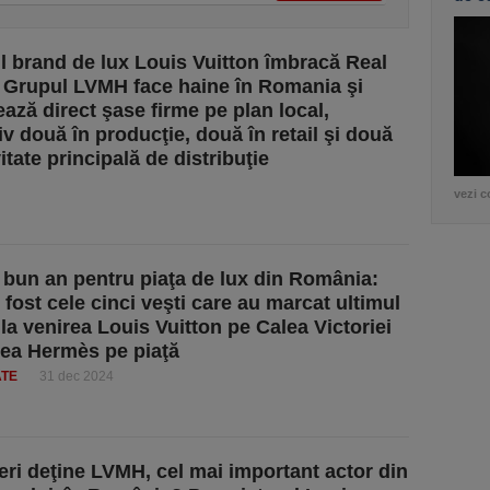
l brand de lux Louis Vuitton îmbracă Real
 Grupul LVMH face haine în Romania şi
ează direct şase firme pe plan local,
iv două în producţie, două în retail şi două
itate principală de distribuţie
vezi c
 bun an pentru piaţa de lux din România:
 fost cele cinci veşti care au marcat ultimul
 la venirea Louis Vuitton pe Calea Victoriei
area Hermès pe piaţă
ATE
31 dec 2024
eri deţine LVMH, cel mai important actor din