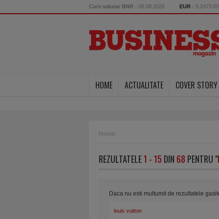
Curs valutar BNR
- 08.08.2026
EUR
- 5.2473 
HOME
ACTUALITATE
COVER STORY
Home
REZULTATELE
1 - 15
DIN
68
PENTRU "
Daca nu esti multumit de rezultatele gasi