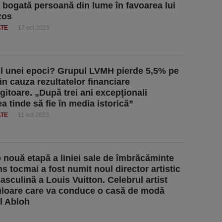
 bogată persoană din lume în favoarea lui
zos
ATE
17 oct 2023
ul unei epoci? Grupul LVMH pierde 5,5% pe
in cauza rezultatelor financiare
itoare. „După trei ani excepţionali
a tinde să fie în media istorică”
ATE
11 oct 2023
nouă etapă a liniei sale de îmbrăcăminte
s tocmai a fost numit noul director artistic
masculină a Louis Vuitton. Celebrul artist
culoare care va conduce o casă de modă
l Abloh