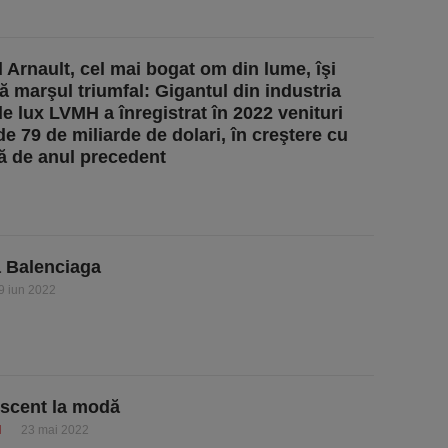
 Arnault, cel mai bogat om din lume, îşi
ă marşul triumfal: Gigantul din industria
e lux LVMH a înregistrat în 2022 venituri
de 79 de miliarde de dolari, în creştere cu
ă de anul precedent
a Balenciaga
9 iun 2022
scent la modă
I
23 mai 2022