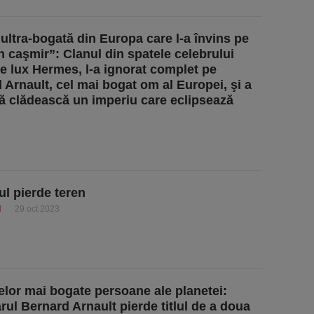
 ultra-bogată din Europa care l-a învins pe
în caşmir”: Clanul din spatele celebrului
e lux Hermes, l-a ignorat complet pe
 Arnault, cel mai bogat om al Europei, şi a
să clădească un imperiu care eclipsează
l pierde teren
I
29 oct 2023
elor mai bogate persoane ale planetei:
arul Bernard Arnault pierde titlul de a doua