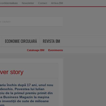
 confidentialitate
Newsletter
Contact
Arhiva BM
ECONOMIE CIRCULARĂ
REVISTA BM
Cataloage BM
Evenimente
ver story
ariu închis după 17 ani, unul nou
 deschis. Povestea lui Iulian
ciu de la primul premiu primit din
ea Business Magazin la maşina
e investiţii de sute de milioane
uro