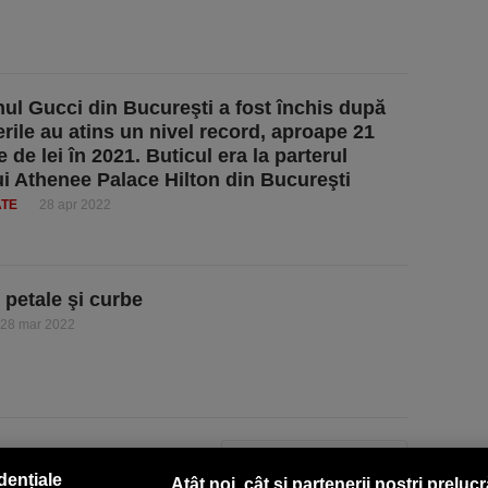
ul Gucci din Bucureşti a fost închis după
erile au atins un nivel record, aproape 21
 de lei în 2021. Buticul era la parterul
ui Athenee Palace Hilton din Bucureşti
ATE
28 apr 2022
 petale şi curbe
28 mar 2022
PAGINA URMĂTOARE »
dențiale
Atât noi, cât și partenerii noștri preluc