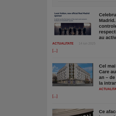
Celebru
Madrid.
control
respect
au activ
ACTUALITATE
14 iun 2025
[...]
Cel mai
Care au
an – de
la intr
ACTUALIT
[...]
Ce afac