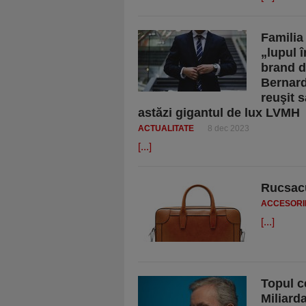
Familia
„lupul 
brand d
Bernard
reuşit 
astăzi gigantul de lux LVMH
ACTUALITATE
8 dec 2023
[...]
Rucsacu
ACCESORI
[...]
Topul c
Miliard