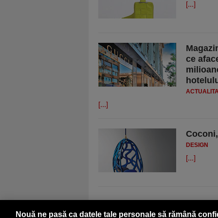
[...]
Magazin
ce afac
milioane
hotelul
ACTUALIT
[...]
Coconi,
DESIGN
[...]
Nouă ne pasă ca datele tale personale să rămână confi