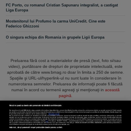
FC Porto, cu romanul Cristian Sapunaru integralist, a castigat
Liga Europa
Mostenitorul lui Profumo la carma UniCredit. Cine este
Federico Ghizzoni
O singura echipa din Romania in grupele Ligii Europa
Preluarea fără cost a materialelor de presă (text, foto si/sau
video), purtătoare de drepturi de proprietate intelectuală, este
aprobată de către www.bmag.ro doar în limita a 250 de semne.
Spaţiile şi URL-ul/hyperlink-ul nu sunt luate în considerare în
numerotarea semnelor. Preluarea de informaţii poate fi făcută
numai în acord cu termenii agreaţi şi menţionaţi in
această
pagină
.
Nouă ne pasă ca datele tale personale să rămână confidențiale
Noi și partenerii noștri
589
stocăm și/sau accesăm informații pe dispozitivul dvs., precum identificatorii cookie unici pentru prelucrarea datelor cu caracter personal. Puteți accepta
sau gestiona preferințele dvs. făcând clic mai jos, respectiv vă puteți opune utilizării unui interes legitim în orice moment pe pagina cu politica de confidențialitate. Aceste alegeri vor
fi raportate partenerilor noștri și nu vă vor afecta navigarea.
Mai multe detalii
Noi si partenerii nostri (retelele de socializare si agentiile de publicitate partenere, precum si furnizorii nostri de servicii de date analitice) prelucram date pentru a permite
Termeni și condiții
Confidențialitate
Cookies
Contact
website-ului sa functioneze, pentru a personaliza continutul si anunturile publicitare afisate in functie de interesele si/sau profilul dvs., pentru a va oferi functionalitati aferente
retelelor de socializare si pentru a analiza traficul pe website. Beneficiati de drepturile prevazute de art. 15-22 din GDPR in legatura cu prelucrarea datelor cu caracter personal.
Aceste drepturi pot fi exercitate prin modalitatea indicata
aici
. Prin click pe “ACCEPT TOATE”, acceptati folosirea tuturor Tehnologiilor de tip Cookie, care implica inclusiv acceptul
dvs. cu privire la stocarea/accesarea informatiilor de catre Vendor-ii cu care colaboram. Prin click pe “VREAU SA MODIFIC SETARILE INDIVIDUAL” puteti schimba preferintele in
mod individual, mai putin cele legate de cookie strict necesare pentru functionarea website-ului.
Atât noi, cât și partenerii noștri prelucrăm datele pentru a oferi:
Copyright © 2025 BUSINESSMEX S.A.