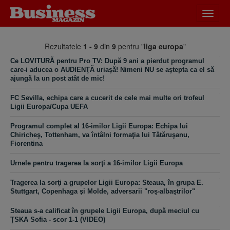
Desch
meniu
Rezultatele
1 - 9
din
9
pentru "
liga europa
"
Ce LOVITURĂ pentru Pro TV: După 9 ani a pierdut programul
care-i aducea o AUDIENŢĂ uriaşă! Nimeni NU se aştepta ca el să
ajungă la un post atât de mic!
FC Sevilla, echipa care a cucerit de cele mai multe ori trofeul
Ligii Europa/Cupa UEFA
Programul complet al 16-imilor Ligii Europa: Echipa lui
Chiricheş, Tottenham, va întâlni formaţia lui Tătăruşanu,
Fiorentina
Urnele pentru tragerea la sorţi a 16-imilor Ligii Europa
Tragerea la sorţi a grupelor Ligii Europa: Steaua, în grupa E.
Stuttgart, Copenhaga şi Molde, adversarii "roş-albaştrilor"
Steaua s-a calificat în grupele Ligii Europa, după meciul cu
ŢSKA Sofia - scor 1-1 (VIDEO)