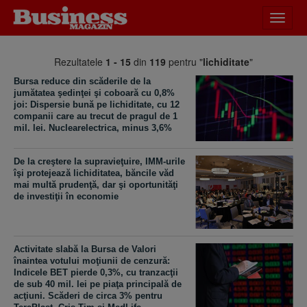
Desch
meniu
Rezultatele
1 - 15
din
119
pentru "
lichiditate
"
Bursa reduce din scăderile de la
jumătatea şedinţei şi coboară cu 0,8%
joi: Dispersie bună pe lichiditate, cu 12
companii care au trecut de pragul de 1
mil. lei. Nuclearelectrica, minus 3,6%
De la creştere la supravieţuire, IMM-urile
îşi protejează lichiditatea, băncile văd
mai multă prudenţă, dar şi oportunităţi
de investiţii în economie
Activitate slabă la Bursa de Valori
înaintea votului moţiunii de cenzură:
Indicele BET pierde 0,3%, cu tranzacţii
de sub 40 mil. lei pe piaţa principală de
acţiuni. Scăderi de circa 3% pentru