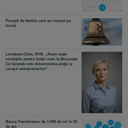
Poveşti de familie care au crescut pe
bursă
Loredana Chitu, BVB: „Avem toate
condiţiile pentru listări mari la Bucureşti.
Ce lipseşte este dimensiunea pieţei şi
curajul antreprenorilor“
Banca Transilvania: de 1.000 de ori în 25
de ani