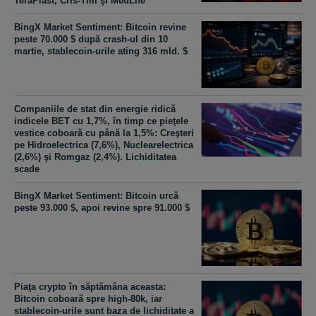
TeraPlast, Cris-Tim şi MedLife
BingX Market Sentiment: Bitcoin revine
peste 70.000 $ după crash-ul din 10
martie, stablecoin-urile ating 316 mld. $
Companiile de stat din energie ridică
indicele BET cu 1,7%, în timp ce pieţele
vestice coboară cu până la 1,5%: Creşteri
pe Hidroelectrica (7,6%), Nuclearelectrica
(2,6%) şi Romgaz (2,4%). Lichiditatea
scade
BingX Market Sentiment: Bitcoin urcă
peste 93.000 $, apoi revine spre 91.000 $
Piaţa crypto în săptămâna aceasta:
Bitcoin coboară spre high-80k, iar
stablecoin-urile sunt baza de lichiditate a