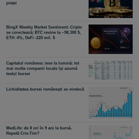
pieţei
BingX Weekly Market Sentiment: Cripto
se corectează; BTC revine la ~98.300 $,
ETH -4%, DeFi -220 mil. $
Capitalul românesc iese la lumină: tot
mai multe companii locale îşi asumă
testul bursei
Lichiditatea bursei româneşti se vindecă
MedLife: de 8 ori în 9 ani la bursă.
Repetă Cris-Tim?