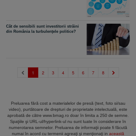
Cât de sensibili sunt investitorii străini
din România la turbulenţele politice?
(current)
1
2
3
4
5
6
7
8
Preluarea fără cost a materialelor de presă (text, foto si/sau
video), purtătoare de drepturi de proprietate intelectuală, este
aprobată de către www.bmag.ro doar în limita a 250 de semne.
Spaţiile şi URL-ul/hyperlink-ul nu sunt luate în considerare în
numerotarea semnelor. Preluarea de informaţii poate fi făcută
numai în acord cu termenii agreaţi şi menţionaţi in
această