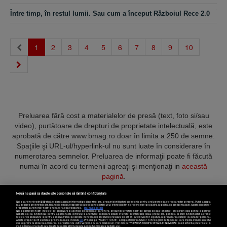
Între timp, în restul lumii. Sau cum a început Războiul Rece 2.0
(current)
1
2
3
4
5
6
7
8
9
10
Preluarea fără cost a materialelor de presă (text, foto si/sau
video), purtătoare de drepturi de proprietate intelectuală, este
aprobată de către www.bmag.ro doar în limita a 250 de semne.
Spaţiile şi URL-ul/hyperlink-ul nu sunt luate în considerare în
numerotarea semnelor. Preluarea de informaţii poate fi făcută
numai în acord cu termenii agreaţi şi menţionaţi in
această
pagină
.
Nouă ne pasă ca datele tale personale să rămână confidențiale
Noi și partenerii noștri
589
stocăm și/sau accesăm informații pe dispozitivul dvs., precum identificatorii cookie unici pentru prelucrarea datelor cu caracter personal. Puteți accepta
sau gestiona preferințele dvs. făcând clic mai jos, respectiv vă puteți opune utilizării unui interes legitim în orice moment pe pagina cu politica de confidențialitate. Aceste alegeri vor
fi raportate partenerilor noștri și nu vă vor afecta navigarea.
Mai multe detalii
Noi si partenerii nostri (retelele de socializare si agentiile de publicitate partenere, precum si furnizorii nostri de servicii de date analitice) prelucram date pentru a permite
Termeni și condiții
Confidențialitate
Cookies
Contact
website-ului sa functioneze, pentru a personaliza continutul si anunturile publicitare afisate in functie de interesele si/sau profilul dvs., pentru a va oferi functionalitati aferente
retelelor de socializare si pentru a analiza traficul pe website. Beneficiati de drepturile prevazute de art. 15-22 din GDPR in legatura cu prelucrarea datelor cu caracter personal.
Aceste drepturi pot fi exercitate prin modalitatea indicata
aici
. Prin click pe “ACCEPT TOATE”, acceptati folosirea tuturor Tehnologiilor de tip Cookie, care implica inclusiv acceptul
dvs. cu privire la stocarea/accesarea informatiilor de catre Vendor-ii cu care colaboram. Prin click pe “VREAU SA MODIFIC SETARILE INDIVIDUAL” puteti schimba preferintele in
mod individual, mai putin cele legate de cookie strict necesare pentru functionarea website-ului.