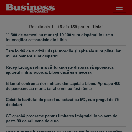
Desch
meniu
Rezultatele
1 - 15
din
158
pentru "
libia
"
11.300 de oameni au murit şi 10.100 sunt dispăruţi în urma
inundaţiilor catastrofale din Libia
Ţara lovită de o criză uriaşă: morgile şi spitalele sunt pline, iar
mii de oameni sunt dispăruţi
Recep Erdogan afirmă că Turcia este dispusă să sporească
ajutorul militar acordat Libiei dacă este necesar
Bilanţul confruntărilor militare din capitala Libiei: Aproape 400
de persoane au murit, iar alte mii au fost rănite
Cotaţiile barilului de petrol au scăzut cu 5%, sub pragul de 75
de dolari
CE aprobă programe pentru limitarea imigraţiei în valoare de
peste 90 de milioane de euro