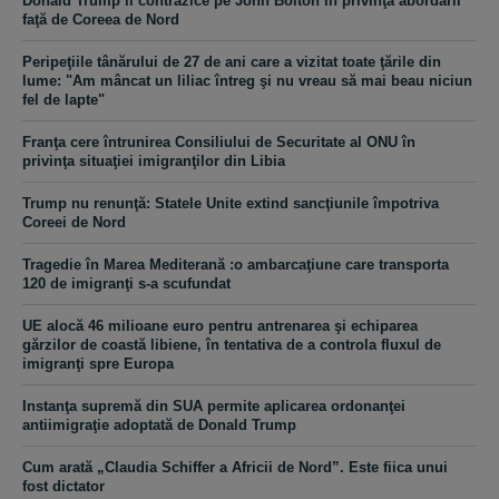
Donald Trump îl contrazice pe John Bolton în privinţa abordării
faţă de Coreea de Nord
Peripeţiile tânărului de 27 de ani care a vizitat toate ţările din
lume: "Am mâncat un liliac întreg şi nu vreau să mai beau niciun
fel de lapte"
Franţa cere întrunirea Consiliului de Securitate al ONU în
privinţa situaţiei imigranţilor din Libia
Trump nu renunţă: Statele Unite extind sancţiunile împotriva
Coreei de Nord
Tragedie în Marea Mediterană :o ambarcaţiune care transporta
120 de imigranţi s-a scufundat
UE alocă 46 milioane euro pentru antrenarea şi echiparea
gărzilor de coastă libiene, în tentativa de a controla fluxul de
imigranţi spre Europa
Instanţa supremă din SUA permite aplicarea ordonanţei
antiimigraţie adoptată de Donald Trump
Cum arată „Claudia Schiffer a Africii de Nord”. Este fiica unui
fost dictator