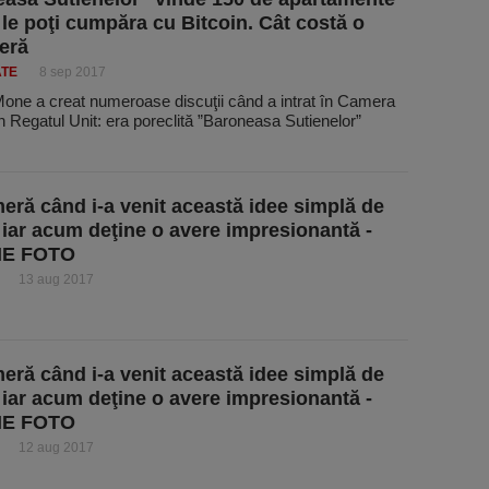
 le poţi cumpăra cu Bitcoin. Cât costă o
eră
ATE
8 sep 2017
Mone a creat numeroase discuţii când a intrat în Camera
in Regatul Unit: era poreclită ”Baroneasa Sutienelor”
eră când i-a venit această idee simplă de
 iar acum deţine o avere impresionantă -
IE FOTO
13 aug 2017
eră când i-a venit această idee simplă de
 iar acum deţine o avere impresionantă -
IE FOTO
12 aug 2017