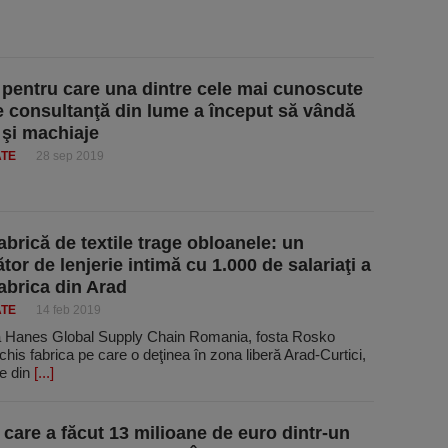
 pentru care una dintre cele mai cunoscute
e consultanţă din lume a început să vândă
 şi machiaje
ATE
28 sep 2019
abrică de textile trage obloanele: un
or de lenjerie intimă cu 1.000 de salariaţi a
fabrica din Arad
ATE
14 feb 2019
Hanes Global Supply Chain Romania, fosta Rosko
închis fabrica pe care o deţinea în zona liberă Arad-Curtici,
e din
[...]
 care a făcut 13 milioane de euro dintr-un