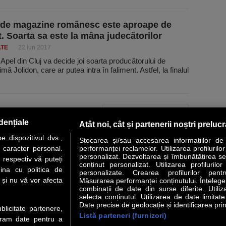
 de magazine românesc este aproape de
t. Soarta sa este la mâna judecătorilor
ATE
22 iun 2017
Apel din Cluj va decide joi soarta produ­că­to­rului de
timă Jolidon, care ar putea intra în fali­ment. Astfel, la finalul
PAGINA URMĂTOARE »
dențiale
Atât noi, cât și partenerii noștri preluc
 dispozitivul dvs.,
Stocarea și/sau accesarea informațiilor de
u caracter personal.
performanței reclamelor. Utilizarea profilurilo
personalizat. Dezvoltarea și îmbunătățirea serv
 respectiv vă puteți
conținut personalizat. Utilizarea profilurilor
VER STORY
LIDERI
ANALIZE
HI-TECH
MEET THE CEO
ina cu politica de
personalizate. Crearea profilurilor pentr
i și nu vă vor afecta
Măsurarea performanței conținutului. Înțelegere
combinații de date din surse diferite. Utiliz
uri utile
Servicii
selecta conținutul. Utilizarea de date limitat
Date precise de geolocație și identificarea prin
ublicitate partenere,
Listă parteneri (furnizori)
Financiar
Politica de confidentialitate
Newsletter
ucram date pentru a