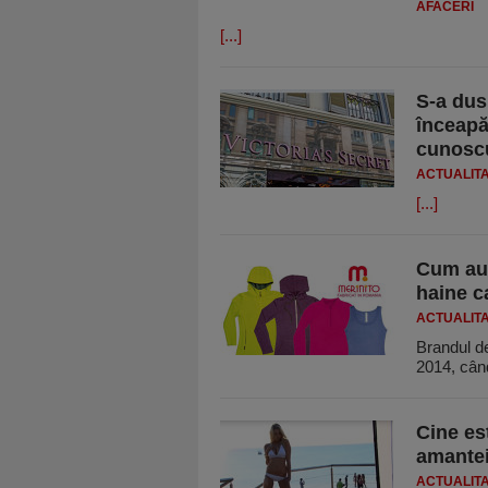
AFACERI
[...]
S-a dus 
înceapă
cunoscu
ACTUALIT
[...]
Cum au 
haine c
ACTUALIT
Brandul de
2014, cân
Cine es
amantei
ACTUALIT