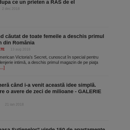
upa ce un prieten a RÂS de el
2 dec 2018
d căutat de toate femeile a deschis primul
n din România
ATE
13 aug 2018
erican Victoria’s Secret, cunoscut în special pentru
 lenjerie intimă, a deschis primul magazin de pe piaţa
...]
eră când i-a venit această idee simplă.
e o avere de zeci de milioane - GALERIE
21 ian 2018
asa Sutienelor” vinde 150 de apartamente