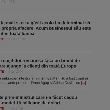
9 iun 2021
la mall şi ce a găsit acolo l-a determinat să
 propria afacere. Acum businessul său este
t în toată lumea
ATE
17 ian 2020
reuşit doi români să facă un brand de
are ajunge la clienţi din toată Europa
ATE
6 ian 2020
 îmbrăcăminte din lână merinos Merinito a fost creat în
d doi antreprenori – Dana Agap şi Adrian Duţă – cu
[...]
te prim-ministrul care i-a făcut cadou
-model 16 milioane de dolari
ATE
4 oct 2019