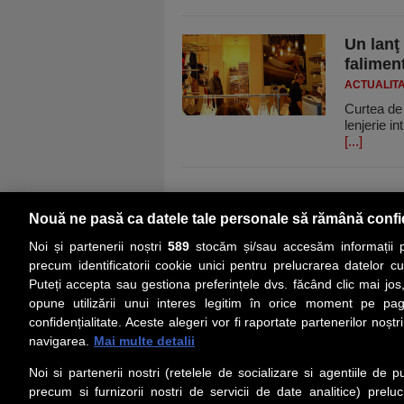
Un lanţ
falimen
ACTUALIT
Curtea de 
lenjerie in
[...]
Nouă ne pasă ca datele tale personale să rămână confi
Noi și partenerii noștri
589
stocăm și/sau accesăm informații pe
precum identificatorii cookie unici pentru prelucrarea datelor c
Puteți accepta sau gestiona preferințele dvs. făcând clic mai jos,
PRIMA PAGINĂ
ACTUALITATE
CO
opune utilizării unui interes legitim în orice moment pe pag
confidențialitate. Aceste alegeri vor fi raportate partenerilor noștr
navigarea.
Mai multe detalii
Social
Link-
Noi si partenerii nostri (retelele de socializare si agentiile de p
Z
iarul 
Urmareste-ne pe Facebook
precum si furnizorii nostri de servicii de date analitice) prel