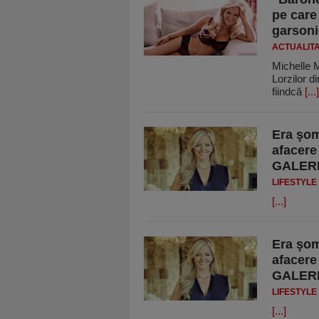
pe care
garsoni
ACTUALIT
Michelle 
Lorzilor d
fiindcă
[...]
Era şom
afacere
GALER
LIFESTYLE
[...]
Era şom
afacere
GALER
LIFESTYLE
[...]