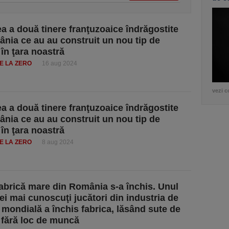
a a două tinere franţuzoaice îndrăgostite
nia ce au au construit un nou tip de
 în ţara noastră
E LA ZERO
16 aug 2024
vezi c
a a două tinere franţuzoaice îndrăgostite
nia ce au au construit un nou tip de
 în ţara noastră
E LA ZERO
8 aug 2024
fabrică mare din România s-a închis. Unul
cei mai cunoscuţi jucători din industria de
 mondială a închis fabrica, lăsând sute de
fără loc de muncă