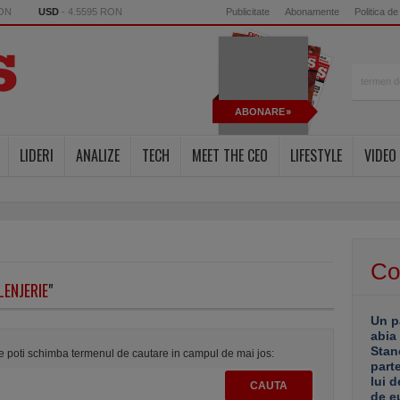
RON
USD
- 4.5595 RON
Publicitate
Abonamente
Politica de
ABONARE
LIDERI
ANALIZE
TECH
MEET THE CEO
LIFESTYLE
VIDEO
Co
LENJERIE
"
Un p
abia
Stan
te poti schimba termenul de cautare in campul de mai jos:
part
lui d
de e