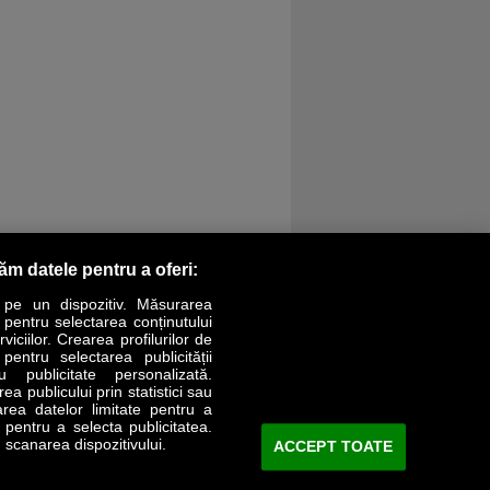
răm datele pentru a oferi:
 pe un dispozitiv. Măsurarea
r pentru selectarea conținutului
iciilor. Crearea profilurilor de
 pentru selectarea publicității
LIFESTYLE
SPECIAL
OPINII
u publicitate personalizată.
a publicului prin statistici sau
area datelor limitate pentru a
Revista Business Magazin
e pentru a selecta publicitatea.
 scanarea dispozitivului.
ACCEPT TOATE
Abonează-te şi primeşte revista acasă
saptămânal