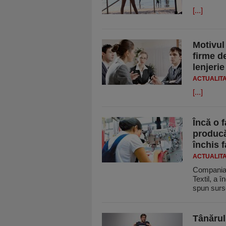
[...]
Motivul
firme d
lenjerie
ACTUALIT
[...]
Încă o f
producăt
închis 
ACTUALIT
Compania 
Textil, a 
spun surs
Tânărul