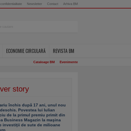
 confidentialitate
Newsletter
Contact
Arhiva BM
ECONOMIE CIRCULARĂ
REVISTA BM
Cataloage BM
Evenimente
ver story
ariu închis după 17 ani, unul nou
 deschis. Povestea lui Iulian
ciu de la primul premiu primit din
ea Business Magazin la maşina
e investiţii de sute de milioane
uro