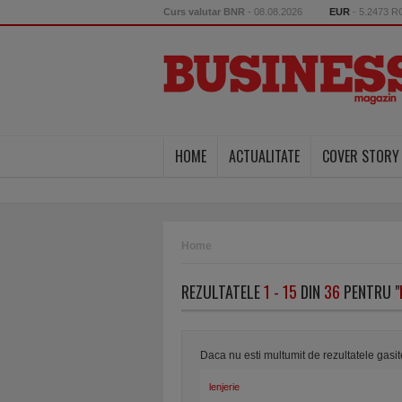
Curs valutar BNR
- 08.08.2026
EUR
- 5.2473 
HOME
ACTUALITATE
COVER STORY
Home
REZULTATELE
1 - 15
DIN
36
PENTRU "
Daca nu esti multumit de rezultatele gasi