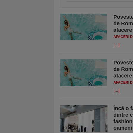
Poveste
de Româ
afacere
AFACERI D
[...]
Poveste
de Româ
afacere
AFACERI D
[...]
Încă o 
dintre 
fashion
oameni 