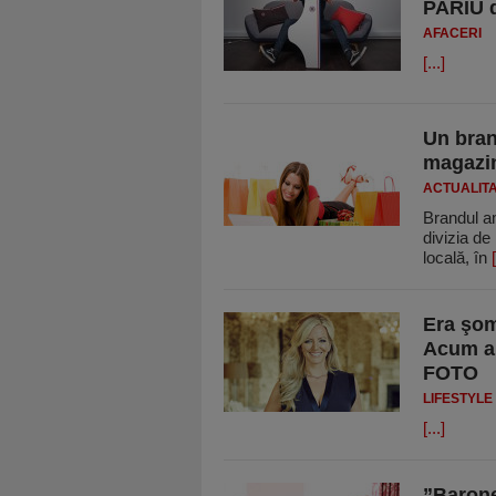
PARIU d
AFACERI
[...]
Un bran
magazi
ACTUALIT
Brandul am
divizia de
locală, în
[
Era şom
Acum ar
FOTO
LIFESTYLE
[...]
”Barone