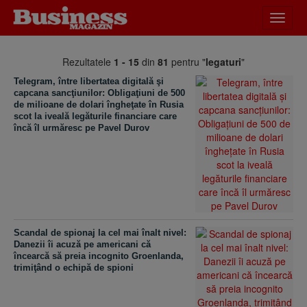
Desch
meniu
Rezultatele
1 - 15
din
81
pentru "
legaturi
"
Telegram, între libertatea digitală şi
capcana sancţiunilor: Obligaţiuni de 500
de milioane de dolari îngheţate în Rusia
scot la iveală legăturile financiare care
încă îl urmăresc pe Pavel Durov
Scandal de spionaj la cel mai înalt nivel:
Danezii îi acuză pe americani că
încearcă să preia incognito Groenlanda,
trimiţând o echipă de spioni