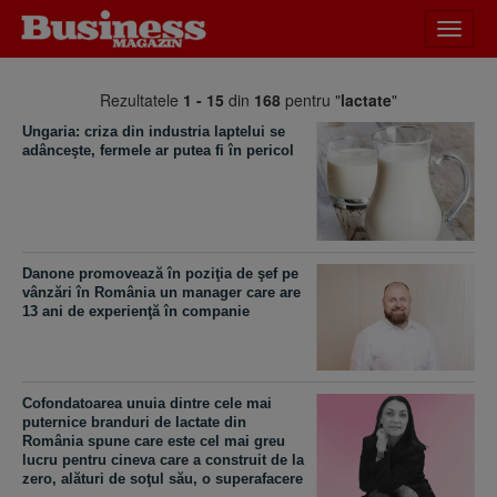
Desch
meniu
Rezultatele
1 - 15
din
168
pentru "
lactate
"
Ungaria: criza din industria laptelui se
adânceşte, fermele ar putea fi în pericol
Danone promovează în poziţia de şef pe
vânzări în România un manager care are
13 ani de experienţă în companie
Cofondatoarea unuia dintre cele mai
puternice branduri de lactate din
România spune care este cel mai greu
lucru pentru cineva care a construit de la
zero, alături de soţul său, o superafacere