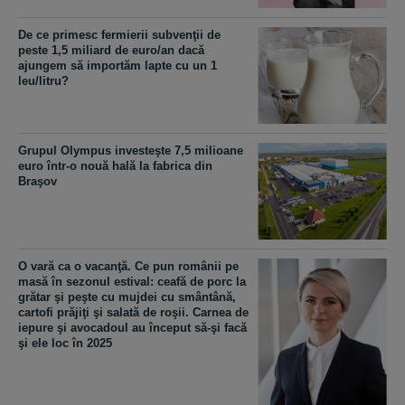
De ce primesc fermierii subvenţii de
peste 1,5 miliard de euro/an dacă
ajungem să importăm lapte cu un 1
leu/litru?
Grupul Olympus investeşte 7,5 milioane
euro într-o nouă hală la fabrica din
Braşov
O vară ca o vacanţă. Ce pun românii pe
masă în sezonul estival: ceafă de porc la
grătar şi peşte cu mujdei cu smântână,
cartofi prăjiţi şi salată de roşii. Carnea de
iepure şi avocadoul au început să-şi facă
şi ele loc în 2025