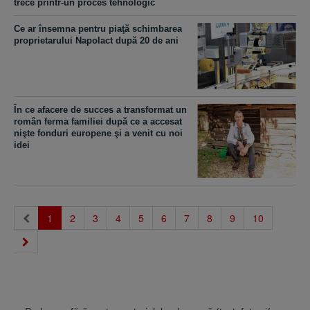
trece printr-un proces tehnologic
Ce ar însemna pentru piaţă schimbarea
proprietarului Napolact după 20 de ani
În ce afacere de succes a transformat un
român ferma familiei după ce a accesat
nişte fonduri europene şi a venit cu noi
idei
(current)
1
2
3
4
5
6
7
8
9
10