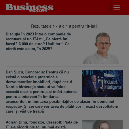
Desch
meniu
Rezultatele
1 - 8
din
8
pentru "
it-isti
"
Discuţie în 2023 între o companie de
recrutare şi un IT-ist: „Ce ofertă îmi
faceţi? 6.000 de euro? Umilitor!“ Ce
ofertă este acum, în 2025?
Dan Şucu, Concordia: Pentru că nu
există o asociaţie puternică a
dezvoltatorilor imobiliari, după cazul
Nordis birocraţia statului va folosi
această ocazie pentru a-şi întări puterea
pentru a interveni în limitarea
avansurilor, în limitarea posibilităţilor de afaceri în domeniul
respectiv. Şi cei care vor avea de plătit vor fi exact dezvoltatorii
care îşi văd de treabă
Adrian Dinu, fondator, Creasoft: Piaţa de
IT s-a răcorit brusc, nu mai există