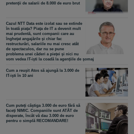
pretenţii de salarii de 8.000 de euro brut
Cazul NTT Data este izolat sau se extinde
în toată piaţa? Piaţa de IT a devenit mult
mai prudentă, sunt companii care au
îngheţat angajările şi chiar fac
restructurări, salariile nu mai cresc atât
de spectaculos, dar nu se pune
problema unei căderi a pieţei şi nici nu
vom vedea IT-işti la coadă la agenţiile de şomaj
Cum a reuşit Atos să ajungă la 3.000 de
IT-işti în 10 ani
Cum puteţi câştiga 3.000 de euro fără să
faceţi NIMIC. Companiile sunt ATÂT de
disperate, încât vă dau 3.000 de euro
pentru o simplă RECOMANDARE!