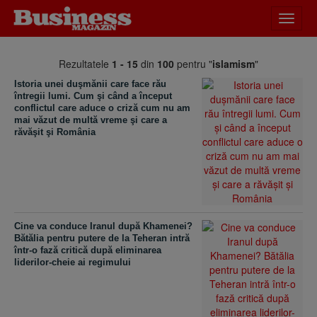
Desch
meniu
Rezultatele
1 - 15
din
100
pentru "
islamism
"
Istoria unei duşmănii care face rău
întregii lumi. Cum şi când a început
conflictul care aduce o criză cum nu am
mai văzut de multă vreme şi care a
răvăşit şi România
Cine va conduce Iranul după Khamenei?
Bătălia pentru putere de la Teheran intră
într-o fază critică după eliminarea
liderilor-cheie ai regimului