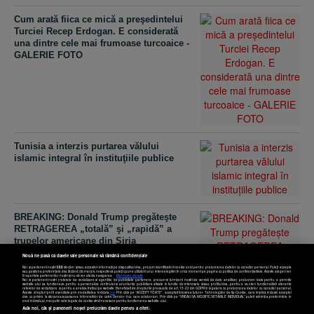
Cum arată fiica ce mică a preşedintelui
Turciei Recep Erdogan. E considerată
una dintre cele mai frumoase turcoaice -
GALERIE FOTO
Tunisia a interzis purtarea vălului
islamic integral în instituţiile publice
BREAKING: Donald Trump pregăteşte
RETRAGEREA „totală” şi „rapidă” a
trupelor americane din Siria
Nouă ne pasă ca datele tale personale să rămână confidențiale
Noi și partenerii noștri
589
stocăm și/sau accesăm informații pe dispozitivul dvs., precum identificatorii cookie unici pentru prelucrarea datelor cu caracter personal. Puteți accepta
sau gestiona preferințele dvs. făcând clic mai jos, respectiv vă puteți opune utilizării unui interes legitim în orice moment pe pagina cu politica de confidențialitate. Aceste alegeri vor
fi raportate partenerilor noștri și nu vă vor afecta navigarea.
Mai multe detalii
Noi si partenerii nostri (retelele de socializare si agentiile de publicitate partenere, precum si furnizorii nostri de servicii de date analitice) prelucram date pentru a permite
website-ului sa functioneze, pentru a personaliza continutul si anunturile publicitare afisate in functie de interesele si/sau profilul dvs., pentru a va oferi functionalitati aferente
retelelor de socializare si pentru a analiza traficul pe website. Beneficiati de drepturile prevazute de art. 15-22 din GDPR in legatura cu prelucrarea datelor cu caracter personal.
Aceste drepturi pot fi exercitate prin modalitatea indicata
aici
. Prin click pe “ACCEPT TOATE”, acceptati folosirea tuturor Tehnologiilor de tip Cookie, care implica inclusiv acceptul
dvs. cu privire la stocarea/accesarea informatiilor de catre Vendor-ii cu care colaboram. Prin click pe “VREAU SA MODIFIC SETARILE INDIVIDUAL” puteti schimba preferintele in
mod individual, mai putin cele legate de cookie strict necesare pentru functionarea website-ului.
Atât noi, cât și partenerii noștri prelucrăm datele pentru a oferi: