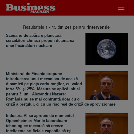
Desch
meniu
Rezultatele
1 - 15
din
241
pentru "
interventie
"
Scenariu de apărare planetară:
cercetători chinezi propun detonarea
unei încărcături nucleare
Ministerul de Finanţe propune
introducerea unui mecanism de acciză
dinamică pe piaţa carburanţilor, cu valori
între 5% şi 25%. Măsura se aplică iniţial
pentru 3 luni. Alexandru Nazare:
România nu se mai confruntă doar cu o
criză a preţului, ci cu un risc real de criză de aprovizionare
Industria AI se apropie de momentul
Oppenheimer: Marile laboratoare
tehnologice încearcă să creeze
inteligenţe artificiale capabile să îşi