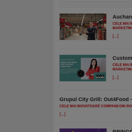
Auchan 
CELE MAI 
MARKETIN
[...]
Custome
CELE MAI 
MARKETIN
[...]
Grupul City Grill: Out4Food 
CELE MAI INOVATOARE COMPANII DIN RO
[...]
BRING