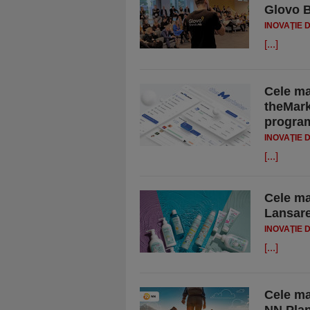
Glovo 
INOVAŢIE 
[...]
Cele ma
theMark
program
INOVAŢIE 
[...]
Cele ma
Lansare
INOVAŢIE 
[...]
Cele ma