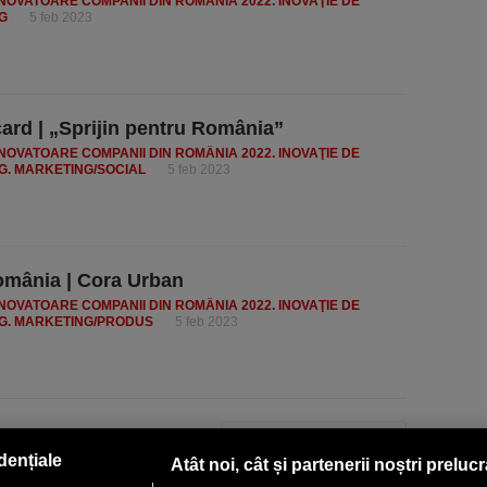
INOVATOARE COMPANII DIN ROMÂNIA 2022. INOVAŢIE DE
G
5 feb 2023
ard | „Sprijin pentru România”
INOVATOARE COMPANII DIN ROMÂNIA 2022. INOVAŢIE DE
G. MARKETING/SOCIAL
5 feb 2023
mânia | Cora Urban
INOVATOARE COMPANII DIN ROMÂNIA 2022. INOVAŢIE DE
G. MARKETING/PRODUS
5 feb 2023
PAGINA URMĂTOARE »
dențiale
Atât noi, cât și partenerii noștri preluc