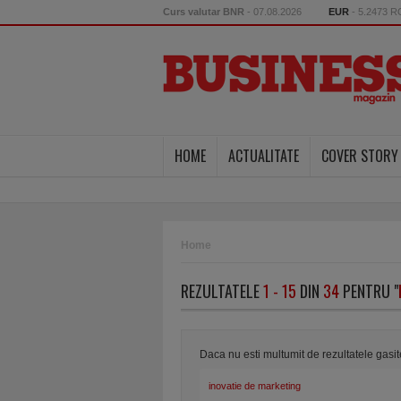
Curs valutar BNR
- 07.08.2026
EUR
- 5.2473 
HOME
ACTUALITATE
COVER STORY
Home
REZULTATELE
1 - 15
DIN
34
PENTRU "
Daca nu esti multumit de rezultatele gasi