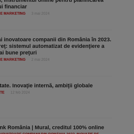
, instrumentul online pentru planificarea
ui financiar
DE MARKETING
3 mai 2024
i inovatoare companii din România în 2023.
eţ: sistemul automatizat de evidenţiere a
ai bune preţuri
DE MARKETING
2 mai 2024
ate. Inovaţie internă, ambiţii globale
ATE
12 feb 2024
k România | Mural, creditul 100% online