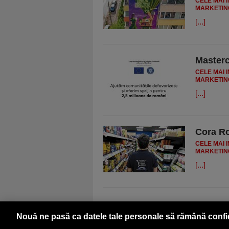
CELE MAI 
MARKETIN
[...]
Masterc
CELE MAI 
MARKETIN
[...]
Cora Ro
CELE MAI 
MARKETIN
[...]
Nouă ne pasă ca datele tale personale să rămână confi