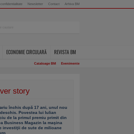
 confidentialitate
Newsletter
Contact
Arhiva BM
ECONOMIE CIRCULARĂ
REVISTA BM
Cataloage BM
Evenimente
ver story
ariu închis după 17 ani, unul nou
 deschis. Povestea lui Iulian
ciu de la primul premiu primit din
ea Business Magazin la maşina
e investiţii de sute de milioane
uro