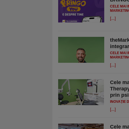
CELE MAI 
MARKETIN
[...]
theMark
integra
CELE MAI 
MARKETIN
[...]
Cele ma
Therapy
prin ps
INOVAŢIE 
[...]
Cele ma