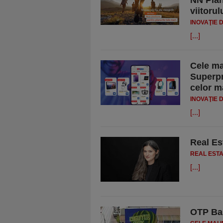
NN Plan
viitorul
INOVAŢIE 
[...]
Cele ma
Superpr
celor m
INOVAŢIE 
[...]
Real Est
REAL EST
[...]
OTP Ban