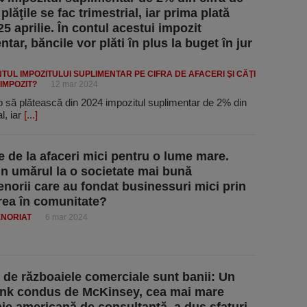
 plăţile se fac trimestrial, iar prima plată
25 aprilie. În contul acestui impozit
tar, băncile vor plăti în plus la buget în jur
TUL IMPOZITULUI SUPLIMENTAR PE CIFRA DE AFACERI ŞI CÂŢI
IMPOZIT?
12 mar 2024
 să plătească din 2024 impozitul suplimentar de 2% din
al, iar
[...]
ve de la afaceri mici pentru o lume mare.
 umărul la o societate mai bună
enorii care au fondat businessuri mici prin
rea în comunitate?
NORIAT
6 mar 2024
 de războaiele comerciale sunt banii: Un
ank condus de McKinsey, cea mai mare