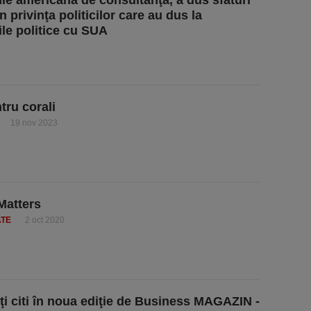
e americană de consultanţă, a dus sfaturi
n privinţa politicilor care au dus la
ile politice cu SUA
tru corali
19 nov 2023
Matters
ATE
2 oct 2020
ţi citi în noua ediţie de Business MAGAZIN -