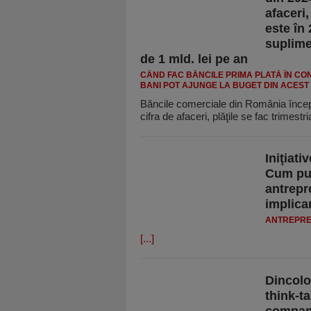
afaceri,
este în 
suplimen
de 1 mld. lei pe an
CÂND FAC BĂNCILE PRIMA PLATĂ ÎN CON
BANI POT AJUNGE LA BUGET DIN ACEST 
Băncile comerciale din România încep
cifra de afaceri, plăţile se fac trimestri
Iniţiati
Cum pun
antrepr
implica
ANTREPRE
[...]
Dincolo
think-t