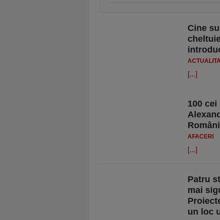
Cine sun
cheltui
introdu
ACTUALIT
[...]
100 cei
Alexand
Români
AFACERI
[...]
Patru s
mai sig
Proiect
un loc 