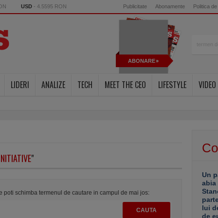
RON
USD
- 4.5595 RON
Publicitate
Abonamente
Politica de
ABONARE
LIDERI
ANALIZE
TECH
MEET THE CEO
LIFESTYLE
VIDEO
Co
INITIATIVE
"
Un p
abia
Stan
te poti schimba termenul de cautare in campul de mai jos:
part
lui d
de e