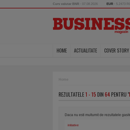
Curs valutar BNR
- 07.08.2026
EUR
- 5.2473 
HOME
ACTUALITATE
COVER STORY
Home
REZULTATELE
1 - 15
DIN
64
PENTRU "
Daca nu esti multumit de rezultatele gasi