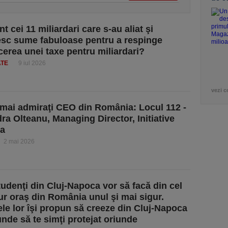
t cei 11 miliardari care s-au aliat şi
esc sume fabuloase pentru a respinge
cerea unei taxe pentru miliardari?
ATE
9 iul 2026
vezi c
 mai admiraţi CEO din România: Locul 112 -
ra Olteanu, Managing Director, Initiative
a
2 mai 2026
tudenţi din Cluj-Napoca vor să facă din cel
ur oraş din România unul şi mai sigur.
ele lor îşi propun să creeze din Cluj-Napoca
unde să te simţi protejat oriunde