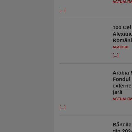
ACTUALIT
[...]
100 Cei
Alexand
Români
AFACERI
[...]
Arabia 
Fondul 
externe
ţară
ACTUALIT
[...]
Băncile
din 202