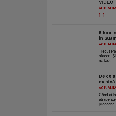
VIDEO
ACTUALIT
[...]
6 luni î
în busi
ACTUALIT
Trecuseră
afaceri. Ş
ne facem
De ce a
maşină 
ACTUALIT
Când ai ta
atrage at
procedat
[