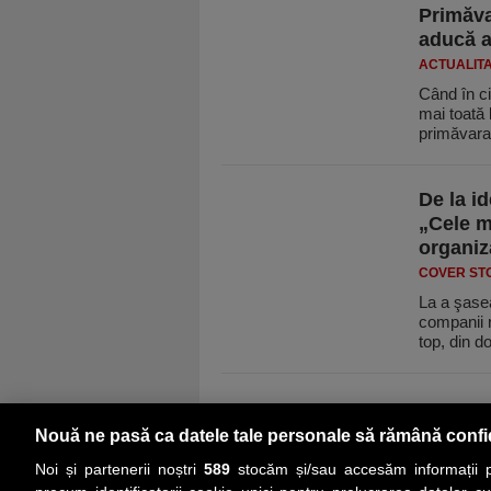
Primăva
aducă a
ACTUALIT
Când în ci
mai toată 
primăvar
De la id
„Cele m
organi
COVER ST
La a şasea
companii r
top, din 
Nouă ne pasă ca datele tale personale să rămână confi
Noi și partenerii noștri
589
stocăm și/sau accesăm informații pe