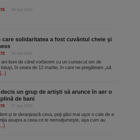
ATE
28 sep 2020
n care solidaritatea a fost cuvântul cheie şi
ness
ATE
28 sep 2020
 ani buni de când vorbisem cu un cunoscut om de
i totuşi, în seara de 12 martie, în care ne pregăteam „să
[...]
 decis un grup de artişti să arunce în aer o
plină de bani
ATE
27 sep 2020
lent şi te deranjează ceva, poţi găsi mai uşor o cale de a
enţia asupra a ceea ce te nemulţumeşte, aşa cum au
...]