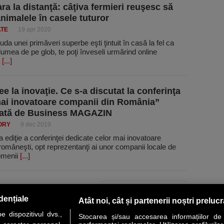
ra la distanţă: câţiva fermieri reuşesc să
nimalele în casele tuturor
ATE
19 apr 2020
uda unei primăveri superbe eşti ţintuit în casă la fel ca
lumea de pe glob, te poţi înveseli urmărind online
a
[...]
ee la inovaţie. Ce s-a discutat la conferinţa
ai inovatoare companii din România”
zată de Business MAGAZIN
ORY
9 dec 2019
 ediţie a conferinţei dedicate celor mai inovatoare
omâneşti, opt reprezentanţi ai unor companii locale de
domenii
[...]
PAGINA URMĂTOARE »
dențiale
Atât noi, cât și partenerii noștri preluc
 dispozitivul dvs.,
Stocarea și/sau accesarea informațiilor de