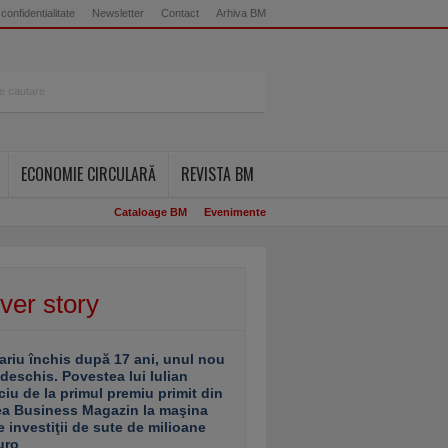
 confidentialitate
Newsletter
Contact
Arhiva BM
ECONOMIE CIRCULARĂ
REVISTA BM
Cataloage BM
Evenimente
ver story
ariu închis după 17 ani, unul nou
 deschis. Povestea lui Iulian
ciu de la primul premiu primit din
ea Business Magazin la maşina
e investiţii de sute de milioane
uro