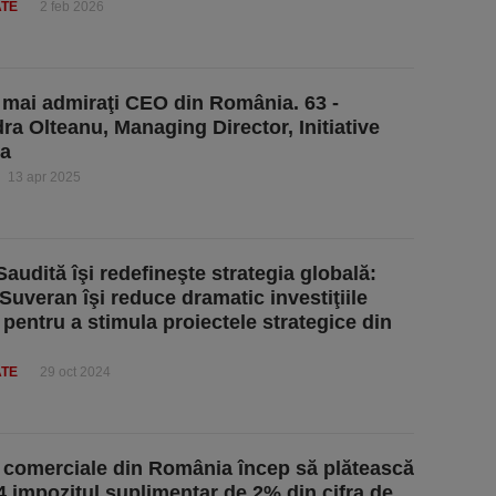
ATE
2 feb 2026
 mai admiraţi CEO din România. 63 -
ra Olteanu, Managing Director, Initiative
a
13 apr 2025
Saudită îşi redefineşte strategia globală:
Suveran îşi reduce dramatic investiţiile
 pentru a stimula proiectele strategice din
ATE
29 oct 2024
 comerciale din România încep să plătească
4 impozitul suplimentar de 2% din cifra de